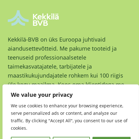
Kekkilä-BVB on üks Euroopa juhtivaid
aiandusettevõtteid. Me pakume tooteid ja
teenuseid professionaalsetele
taimekasvatajatele, tarbijatele ja
maastikukujundajatele rohkem kui 100 riigis
üle kogu maailma. Koos oma klientidega me
kasvame ja kasvatame parema tuleviku nimel.
We value your privacy
We use cookies to enhance your browsing experience,
serve personalized ads or content, and analyze our
traffic. By clicking "Accept All", you consent to our use of
cookies.
Jätkusuutlikkus
•
Andmekaitsedeklaratsioon
•