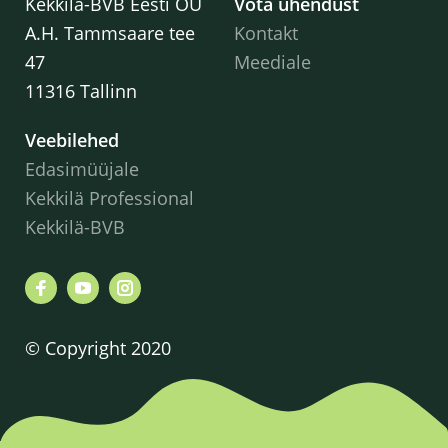
Kekkilä-BVB Eesti OÜ
Võta ühendust
A.H. Tammsaare tee
Kontakt
47
Meediale
11316 Tallinn
Veebilehed
Edasimüüjale
Kekkilä Professional
Kekkilä-BVB
© Copyright 2020