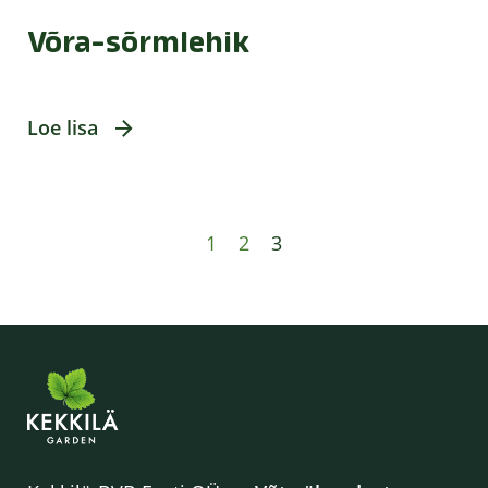
Võra-sõrmlehik
Loe lisa
1
2
3