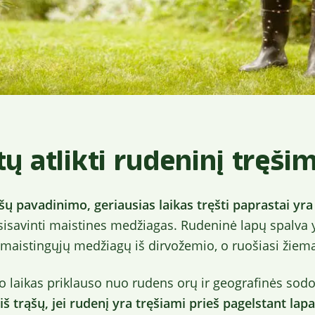
ų atlikti rudeninį tręši
ų pavadinimo, geriausias laikas tręšti paprastai yra
 įsisavinti maistines medžiagas. Rudeninė lapų spalva 
maistingųjų medžiagų iš dirvožemio, o ruošiasi žiema
o laikas priklauso nuo rudens orų ir geografinės sod
š trąšų, jei rudenį yra tręšiami prieš pagelstant lap