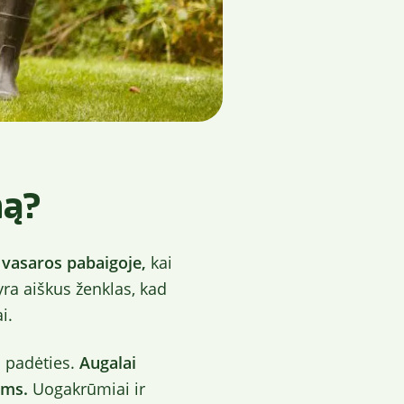
mą?
 vasaros pabaigoje,
kai
yra aiškus ženklas, kad
i.
o padėties.
Augalai
ams.
Uogakrūmiai ir