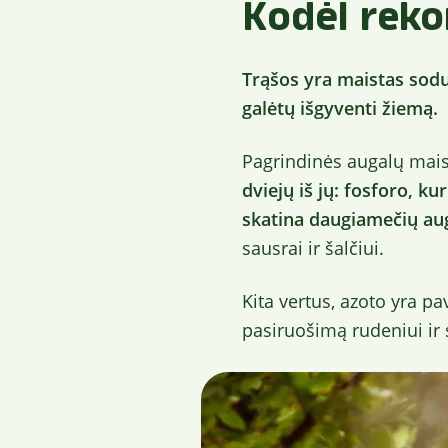
Kodėl reko
Trąšos yra maistas sodu
galėtų išgyventi žiemą.
Pagrindinės augalų maisti
dviejų iš jų: fosforo, ku
skatina daugiamečių aug
sausrai ir šalčiui.
Kita vertus, azoto yra pa
pasiruošimą rudeniui ir 