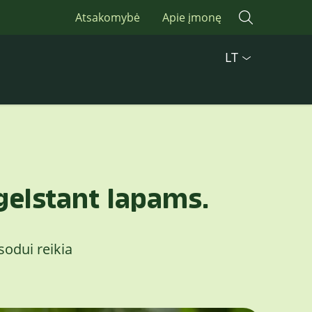
Atsakomybė
Apie įmonę
LT
gelstant lapams.
sodui reikia