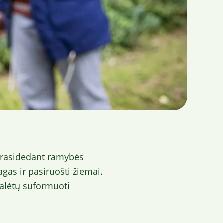
 prasidedant ramybės
gas ir pasiruošti žiemai.
galėtų suformuoti