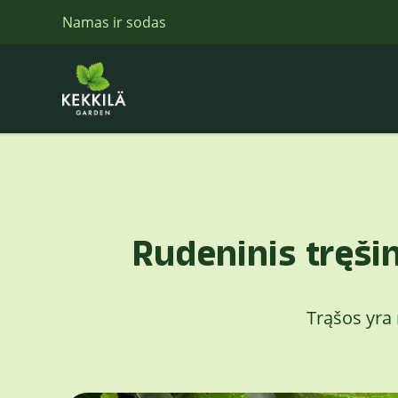
Namas ir sodas
Rudeninis tręši
Trąšos yra 