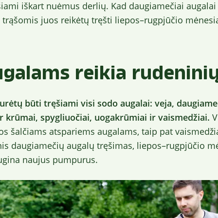
ęšiami iškart nuėmus derlių. Kad daugiamečiai augalai
rąšomis juos reikėtų tręšti liepos–rugpjūčio mėnesia
galams reikia rudeninių
ėtų būti tręšiami visi sodo augalai: veja, daugiameč
r krūmai, spygliuočiai, uogakrūmiai ir vaismedžiai.
V
os šalčiams atspariems augalams, taip pat vaismedž
nis daugiamečių augalų tręšimas, liepos–rugpjūčio m
augina naujus pumpurus.