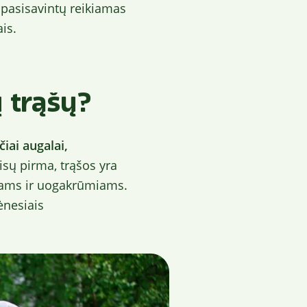
 pasisavintų reikiamas
is.
 trąšų?
iai augalai,
isų pirma, trąšos yra
iams ir uogakrūmiams.
ėnesiais