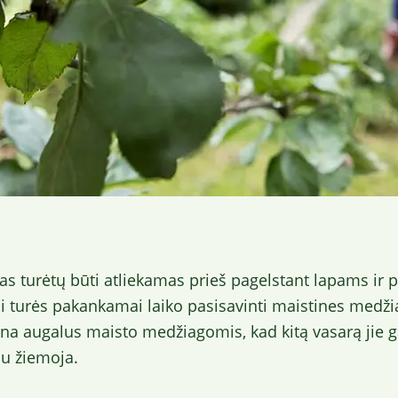
as turėtų būti atliekamas prieš pagelstant lapams ir
 turės pakankamai laiko pasisavinti maistines medžia
na augalus maisto medžiagomis, kad kitą vasarą jie 
u žiemoja.