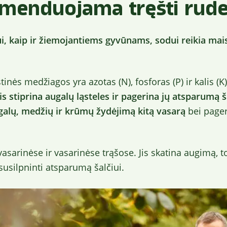
menduojama tręšti rude
i, kaip ir žiemojantiems gyvūnams, sodui reikia mai
nės medžiagos yra azotas (N), fosforas (P) ir kalis (K
ris stiprina augalų ląsteles ir pagerina jų atsparumą šal
alų, medžių ir krūmų žydėjimą kitą vasarą
bei page
vasarinėse ir vasarinėse trąšose. Jis skatina augimą, to
susilpninti atsparumą šalčiui.