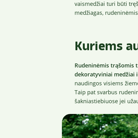
vaismedžiai turi būti tr
medžiagas, rudeninėmis t
Kuriems au
Rudeninėmis trąšomis tur
dekoratyviniai medžiai i
naudingos visiems žiem
Taip pat svarbus rudeni
šakniastiebiuose jei už