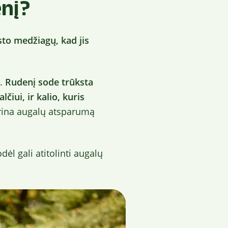
nį?
sto medžiagų, kad jis
).
Rudenį sode trūksta
čiui, ir kalio, kuris
rina augalų atsparumą
dėl gali atitolinti augalų