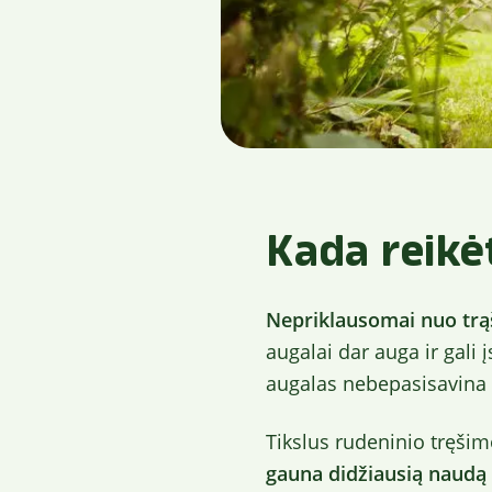
Kada reikėt
Nepriklausomai nuo trąš
augalai dar auga ir gali
augalas nebepasisavina 
Tikslus rudeninio tręšim
gauna didžiausią naudą i