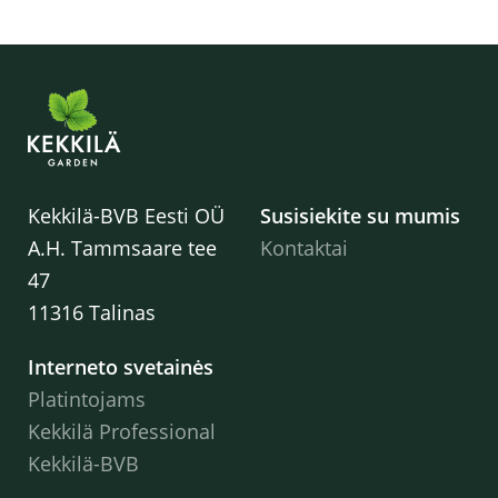
Kekkilä-BVB Eesti OÜ
Susisiekite su mumis
A.H. Tammsaare tee
Kontaktai
47
11316 Talinas
Interneto svetainės
Platintojams
Kekkilä Professional
Kekkilä-BVB