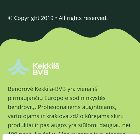
© Copyright 2019 • All rights reserved.
Bendrovė Kekkilä-BVB yra viena iš
pirmaujančių Europoje sodininkystės
bendrovių. Profesionaliems augintojams,
vartotojams ir kraštovaizdžio kūrėjams skirti
produktai ir paslaugos yra siūlomi daugiau nei
100 pasaulio šalių. Mes augame ir auginame