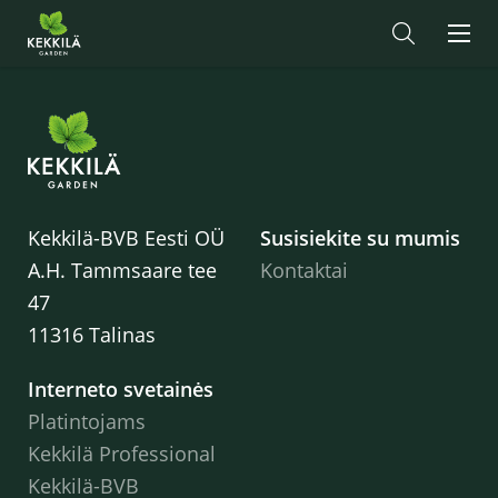
Kekkilä-BVB Eesti OÜ
Susisiekite su mumis
A.H. Tammsaare tee
Kontaktai
47
11316 Talinas
Interneto svetainės
Platintojams
Kekkilä Professional
Kekkilä-BVB