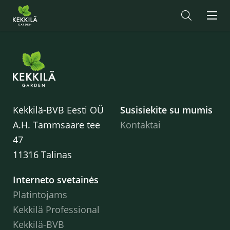
Kekkilä-BVB Eesti OÜ
Susisiekite su mumis
A.H. Tammsaare tee
Kontaktai
47
11316 Talinas
Interneto svetainės
Platintojams
Kekkilä Professional
Kekkilä-BVB