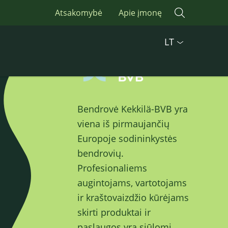
Atsakomybė
Apie įmonę
LT
Bendrovė Kekkilä-BVB yra
viena iš pirmaujančių
Europoje sodininkystės
bendrovių.
Profesionaliems
augintojams, vartotojams
ir kraštovaizdžio kūrėjams
skirti produktai ir
paslaugos yra siūlomi