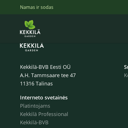
Namas ir sodas
Kekkilä-BVB Eesti OÜ
S
A.H. Tammsaare tee 47
K
11316 Talinas
Interneto svetainės
Platintojams
Kekkilä Professional
Kekkilä-BVB