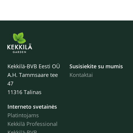
Kekkilä-BVB Eesti OÜ
Susisiekite su mumis
A.H. Tammsaare tee
Kontaktai
47
11316 Talinas
Interneto svetainės
Platintojams
Kekkilä Professional
Kekkilä-BVB