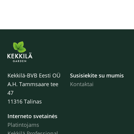
Kekkilä-BVB Eesti OÜ
Susisiekite su mumis
A.H. Tammsaare tee
Kontaktai
47
11316 Talinas
Interneto svetainės
Platintojams
Kekkilä Professional