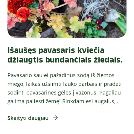
Išaušęs pavasaris kviečia
džiaugtis bundančiais žiedais.
Pavasario saulei pažadinus sodą iš žiemos
miego, laikas užsiimti lauko darbais ir pradėti
sodinti pavasarines gėles į vazonus. Pagaliau
galima paliesti žemę! Rinkdamiesi augalus,
…
Skaityti daugiau