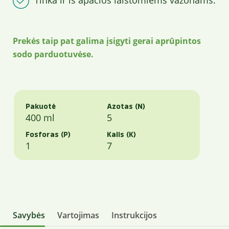
Tinka ir iš apačios laistomiems vazonams.
Prekės taip pat galima įsigyti gerai aprūpintos
sodo parduotuvėse.
Pakuotė
Azotas (N)
400 ml
5
Fosforas (P)
Kalis (K)
1
7
Savybės
Vartojimas
Instrukcijos