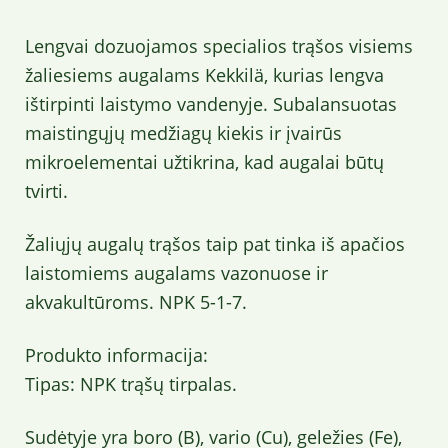
Lengvai dozuojamos specialios trąšos visiems
žaliesiems augalams Kekkilä, kurias lengva
ištirpinti laistymo vandenyje. Subalansuotas
maistingųjų medžiagų kiekis ir įvairūs
mikroelementai užtikrina, kad augalai būtų
tvirti.
Žaliųjų augalų trąšos taip pat tinka iš apačios
laistomiems augalams vazonuose ir
akvakultūroms. NPK 5-1-7.
Produkto informacija:
Tipas: NPK trąšų tirpalas.
Sudėtyje yra boro (B), vario (Cu), geležies (Fe),