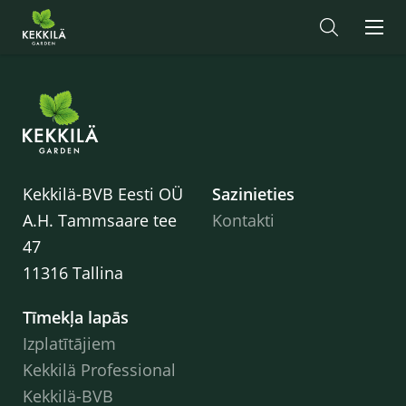
Kekkilä-BVB Eesti OÜ
Sazinieties
A.H. Tammsaare tee
Kontakti
47
11316 Tallina
Tīmekļa lapās
Izplatītājiem
Kekkilä Professional
Kekkilä-BVB