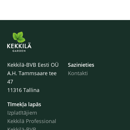
Kekkilä-BVB Eesti OÜ
Sazinieties
A.H. Tammsaare tee
Kontakti
47
11316 Tallina
Tīmekļa lapās
Izplatītājiem
Kekkilä Professional
Kekkilä-BVB