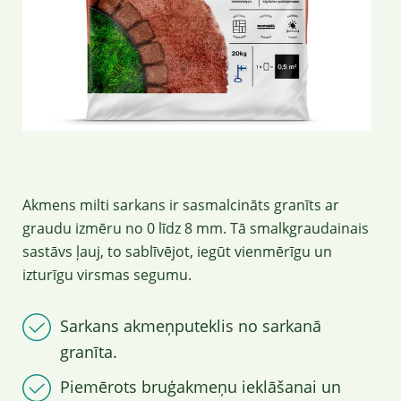
Akmens milti sarkans ir sasmalcināts granīts ar
graudu izmēru no 0 līdz 8 mm. Tā smalkgraudainais
sastāvs ļauj, to sablīvējot, iegūt vienmērīgu un
izturīgu virsmas segumu.
Sarkans akmeņputeklis no sarkanā
granīta.
Piemērots bruģakmeņu ieklāšanai un