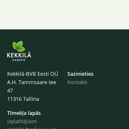
Kekkilä-BVB Eesti OÜ
Sazinieties
A.H. Tammsaare tee
Kontakti
47
11316 Tallina
Tīmekļa lapās
Izplatītājiem