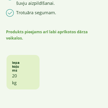
šuvju aizpildīšanai.
Trotuāra segumam.
Produkts pieejams arī labi aprīkotos dārza
veikalos.
Iepa
koju
ms
20
kg