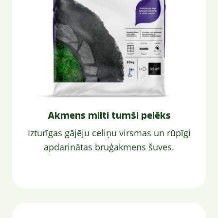
Akmens milti tumši pelēks
Izturīgas gājēju celiņu virsmas un rūpīgi
apdarinātas bruģakmens šuves.