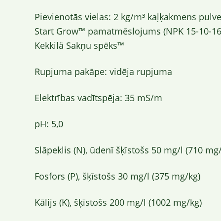
Pievienotās vielas: 2 kg/m³ kaļķakmens pulve
Start Grow™ pamatmēslojums (NPK 15-10-16
Kekkilä Sakņu spēks™
Rupjuma pakāpe: vidēja rupjuma
Elektrības vadītspēja: 35 mS/m
pH: 5,0
Slāpeklis (N), ūdenī šķīstošs 50 mg/l (710 mg
Fosfors (P), šķīstošs 30 mg/l (375 mg/kg)
Kālijs (K), šķīstošs 200 mg/l (1002 mg/kg)