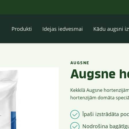
Produkti
Idejas iedvesmai
Kādu augsni iz
AUGSNE
Augsne h
Kekkilä Augsne hortenzijām
hortenzijām domāta speciā
Īpaši izstrādāta p
Nodrošina bagātīgu