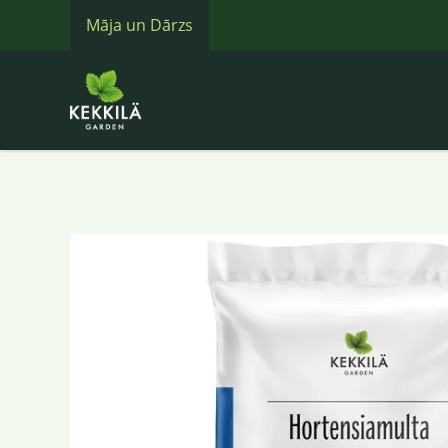
Māja un Dārzs