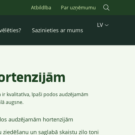
Atbildība
Par uzņēmumu
LV
vēlēties?
Sazinieties ar mums
ortenzijām
 ir kvalitatīva, īpaši podos audzējamām
lā augsne.
odos audzējamām hortenzijām
 ziedēšanu un saglabā skaistu zilo toni