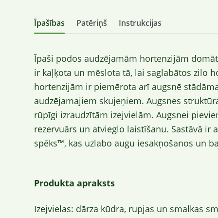
Īpašības
Patēriņš
Instrukcijas
Īpaši podos audzējamām hortenzijām domāta
ir kaļķota un mēslota tā, lai saglabātos zilo h
hortenzijām ir piemērota arī augsnē stādā
audzējamajiem skujeņiem. Augsnes struktūra i
rūpīgi izraudzītām izejvielām. Augsnei pievi
rezervuārs un atvieglo laistīšanu. Sastāvā i
spēks™, kas uzlabo augu iesakņošanos un ba
Produkta apraksts
Izejvielas: dārza kūdra, rupjas un smalkas sm