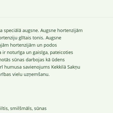
 speciālā augsne. Augsne hortenzijām
ortenziju glītais tonis. Augsne
majām hortenzijām un podos
r noturīga un gaisīga, pateicoties
enotās sūnas darbojas kā ūdens
r arī humusa savienojums Kekkilä Sakņu
rības vielu uzņemšanu.
iltis, smilšmāls, sūnas