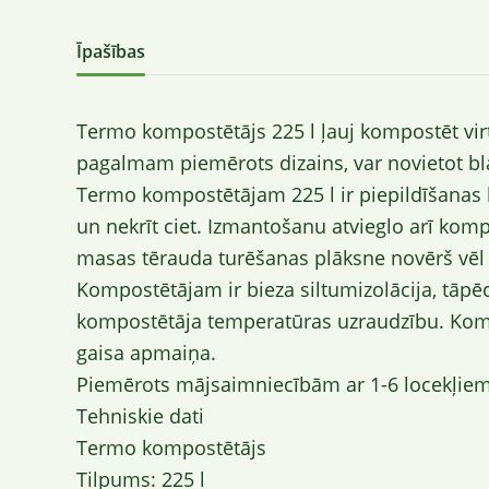
Īpašības
Termo kompostētājs 225 l ļauj kompostēt vir
pagalmam piemērots dizains, var novietot bl
Termo kompostētājam 225 l ir piepildīšanas lū
un nekrīt ciet. Izmantošanu atvieglo arī kom
masas tērauda turēšanas plāksne novērš vēl
Kompostētājam ir bieza siltumizolācija, tāpē
kompostētāja temperatūras uzraudzību. Kompos
gaisa apmaiņa.
Piemērots mājsaimniecībām ar 1-6 locekļiem 
Tehniskie dati
Termo kompostētājs
Tilpums: 225 l