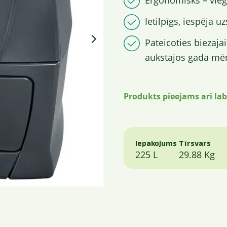
Ergonomisks – viegl
Ietilpīgs, iespēja 
Pateicoties biezaja
aukstajos gada mē
Produkts pieejams arī lab
Iepakojums
Tīrsvars
225 L
29.88 Kg