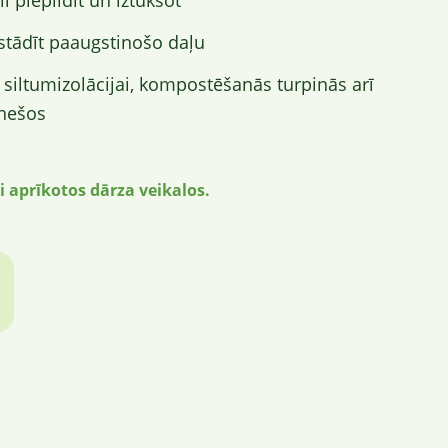
i piepildīt un iztukšot
uzstādīt paaugstinošo daļu
i siltumizolācijai, kompostēšanās turpinās arī
nešos
i aprīkotos dārza veikalos.