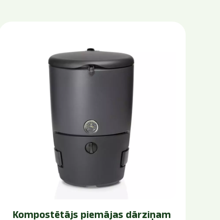
Kompostētājs piemājas dārziņam