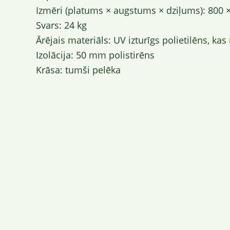
Izmēri (platums × augstums × dziļums): 800
Svars: 24 kg
Ārējais materiāls: UV izturīgs polietilēns, k
Izolācija: 50 mm polistirēns
Krāsa: tumši pelēka