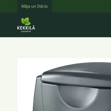
Māja un Dārzs