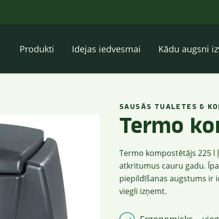
Produkti
Idejas iedvesmai
Kādu augsni iz
SAUSĀS TUALETES & KO
Termo kom
Termo kompostētājs 225 l ļ
atkritumus cauru gadu. Īpaš
piepildīšanas augstums ir id
viegli izņemt.