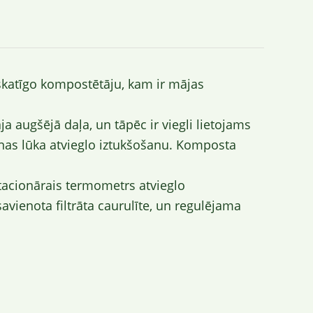
skatīgo kompostētāju, kam ir mājas
a augšējā daļa, un tāpēc ir viegli lietojams
anas lūka atvieglo iztukšošanu. Komposta
.
Stacionārais termometrs atvieglo
vienota filtrāta caurulīte, un regulējama