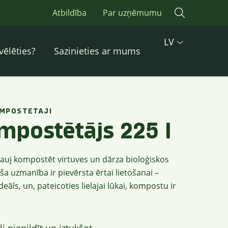
Atbildība
Par uzņēmumu
LV
vēlēties?
Sazinieties ar mums
MPOSTETAJI
postētājs 225 l
auj kompostēt virtuves un dārza bioloģiskos
a uzmanība ir pievērsta ērtai lietošanai –
eāls, un, pateicoties lielajai lūkai, kompostu ir