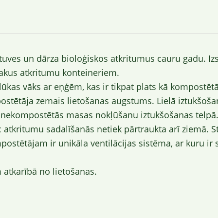
tuves un dārza bioloģiskos atkritumus cauru gadu. Iz
akus atkritumu konteineriem.
kas vāks ar eņģēm, kas ir tikpat plats kā kompostētāj
postētāja zemais lietošanas augstums. Lielā iztukšoš
 nekompostētās masas nokļūšanu iztukšošanas telpā
c atkritumu sadalīšanās netiek pārtraukta arī ziemā. 
tētājam ir unikāla ventilācijas sistēma, ar kuru ir sa
atkarībā no lietošanas.