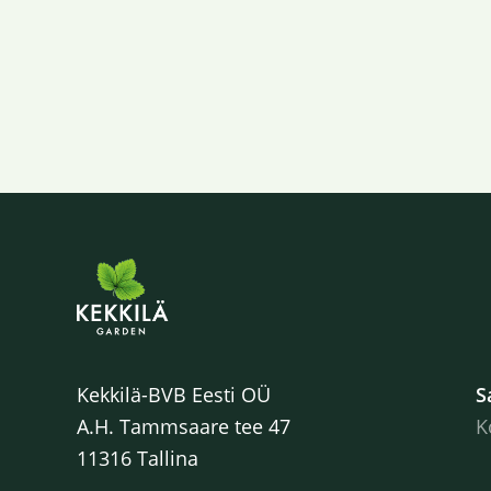
Kekkilä-BVB Eesti OÜ
S
A.H. Tammsaare tee 47
K
11316 Tallina