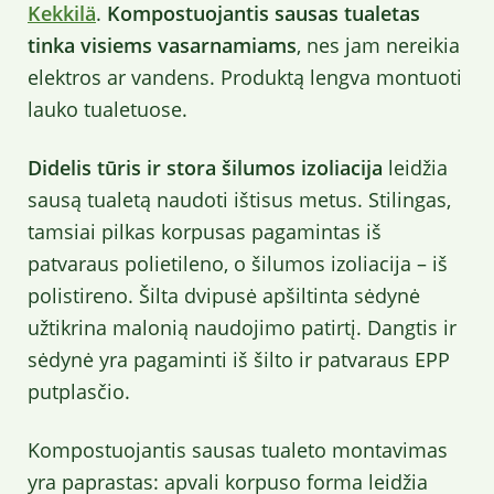
Kekkilä
.
Kompostuojantis sausas tualetas
tinka visiems vasarnamiams
, nes jam nereikia
elektros ar vandens. Produktą lengva montuoti
lauko tualetuose.
Didelis tūris ir stora šilumos izoliacija
leidžia
sausą tualetą naudoti ištisus metus. Stilingas,
tamsiai pilkas korpusas pagamintas iš
patvaraus polietileno, o šilumos izoliacija – iš
polistireno. Šilta dvipusė apšiltinta sėdynė
užtikrina malonią naudojimo patirtį. Dangtis ir
sėdynė yra pagaminti iš šilto ir patvaraus EPP
putplasčio.
Kompostuojantis sausas tualeto montavimas
yra paprastas: apvali korpuso forma leidžia