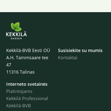
Kekkilä-BVB Eesti OÜ
Susisiekite su mumis
A.H. Tammsaare tee
Kontaktai
47
11316 Talinas
Interneto svetainės
Platintojams
Kekkilä Professional
Kekkilä-BVB