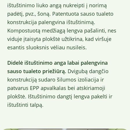
ištuštinimo liuko angą nukreipti į norimą
padėtį, pvz., šoną. Patentuota sauso tualeto
konstrukcija palengvina ištuštinimą.
Kompostuotą medžiagą lengva pašalinti, nes
viduje įtaisyta plokštė užtikrina, kad viršuje
esantis sluoksnis vėliau nusileis.
Didelė ištuštinimo anga labai palengvina
sauso tualeto priežiūrą.
Dvigubą dangčio
konstrukciją sudaro šilumos izoliacija ir
patvarus EPP apvalkalas bei atskiriamoji
plokštė. Ištuštinimo dangtį lengva pakelti ir
ištuštinti talpą.