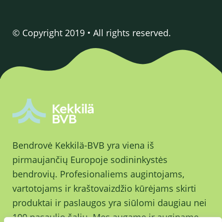
© Copyright 2019 • All rights reserved.
Bendrovė Kekkilä-BVB yra viena iš
pirmaujančių Europoje sodininkystės
bendrovių. Profesionaliems augintojams,
vartotojams ir kraštovaizdžio kūrėjams skirti
produktai ir paslaugos yra siūlomi daugiau nei
100 pasaulio šalių. Mes augame ir auginame