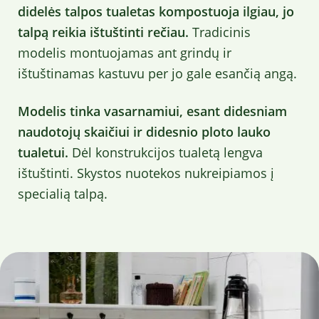
didelės talpos tualetas kompostuoja ilgiau, jo
talpą reikia ištuštinti rečiau.
Tradicinis
modelis montuojamas ant grindų ir
ištuštinamas kastuvu per jo gale esančią angą.
Modelis tinka vasarnamiui, esant didesniam
naudotojų skaičiui ir didesnio ploto lauko
tualetui.
Dėl konstrukcijos tualetą lengva
ištuštinti. Skystos nuotekos nukreipiamos į
specialią talpą.