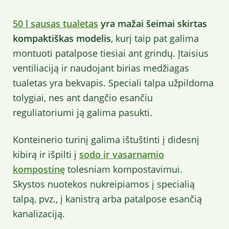
50 l sausas tualetas
yra mažai šeimai skirtas
kompaktiškas modelis
, kurį taip pat galima
montuoti patalpose tiesiai ant grindų. Įtaisius
ventiliaciją ir naudojant birias medžiagas
tualetas yra bekvapis. Speciali talpa užpildoma
tolygiai, nes ant dangčio esančiu
reguliatoriumi ją galima pasukti.
Konteinerio turinį galima ištuštinti į didesnį
kibirą ir išpilti į
sodo ir vasarnamio
kompostinę
tolesniam kompostavimui.
Skystos nuotekos nukreipiamos į specialią
talpą, pvz., į kanistrą arba patalpose esančią
kanalizaciją.