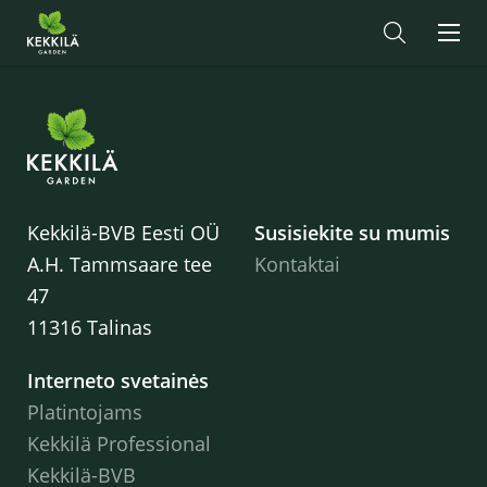
Kekkilä-BVB Eesti OÜ
Susisiekite su mumis
A.H. Tammsaare tee
Kontaktai
47
11316 Talinas
Interneto svetainės
Platintojams
Kekkilä Professional
Kekkilä-BVB