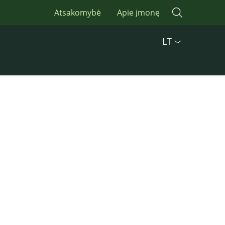
Atsakomybė
Apie įmonę
LT