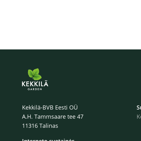
Kekkilä-BVB Eesti OÜ
S
A.H. Tammsaare tee 47
K
11316 Talinas