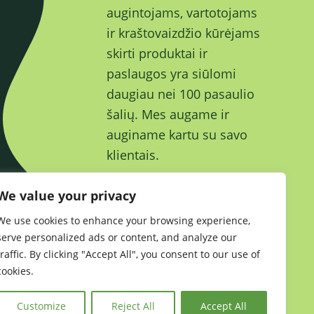
augintojams, vartotojams
ir kraštovaizdžio kūrėjams
skirti produktai ir
paslaugos yra siūlomi
daugiau nei 100 pasaulio
šalių. Mes augame ir
auginame kartu su savo
klientais.
We value your privacy
We use cookies to enhance your browsing experience,
serve personalized ads or content, and analyze our
Tvarumas
•
Privatumo politika
•
traffic. By clicking "Accept All", you consent to our use of
cookies.
Kekkilä-BVB Retail
Customize
Reject All
Accept All