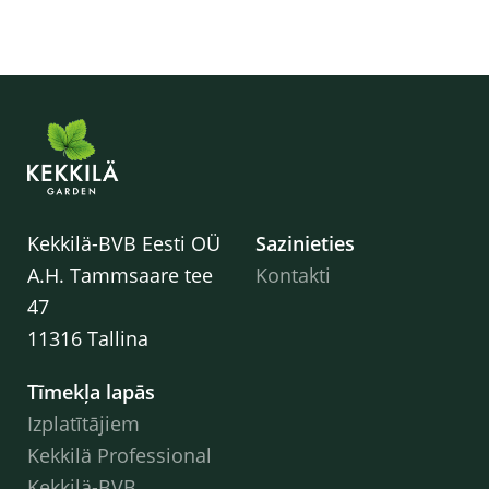
Kekkilä-BVB Eesti OÜ
Sazinieties
A.H. Tammsaare tee
Kontakti
47
11316 Tallina
Tīmekļa lapās
Izplatītājiem
Kekkilä Professional
Kekkilä-BVB