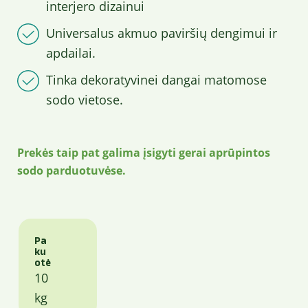
interjero dizainui
Universalus akmuo paviršių dengimui ir
apdailai.
Tinka dekoratyvinei dangai matomose
sodo vietose.
Prekės taip pat galima įsigyti gerai aprūpintos
sodo parduotuvėse.
Pa
ku
otė
10
kg