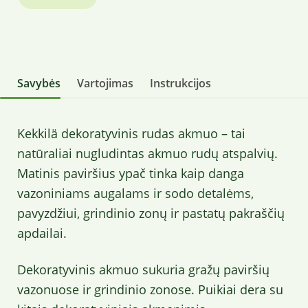
Savybės
Vartojimas
Instrukcijos
Kekkilä dekoratyvinis rudas akmuo – tai
natūraliai nugludintas akmuo rudų atspalvių.
Matinis paviršius ypač tinka kaip danga
vazoniniams augalams ir sodo detalėms,
pavyzdžiui, grindinio zonų ir pastatų pakraščių
apdailai.
Dekoratyvinis akmuo sukuria gražų paviršių
vazonuose ir grindinio zonose. Puikiai dera su