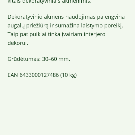
kitais dekoratyviniais akmenimis.
Dekoratyvinio akmens naudojimas palengvina
augalų priežiūrą ir sumažina laistymo poreikį.
Taip pat puikiai tinka įvairiam interjero
dekorui.
Grūdėtumas: 30–60 mm.
EAN 6433000127486 (10 kg)