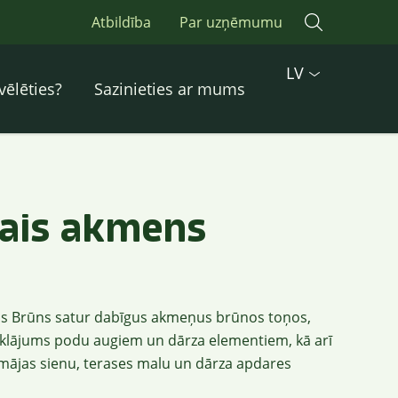
Atbildība
Par uzņēmumu
LV
vēlēties?
Sazinieties ar mums
vais akmens
ns Brūns satur dabīgus akmeņus brūnos toņos,
pārklājums podu augiem un dārza elementiem, kā arī
ājas sienu, terases malu un dārza apdares