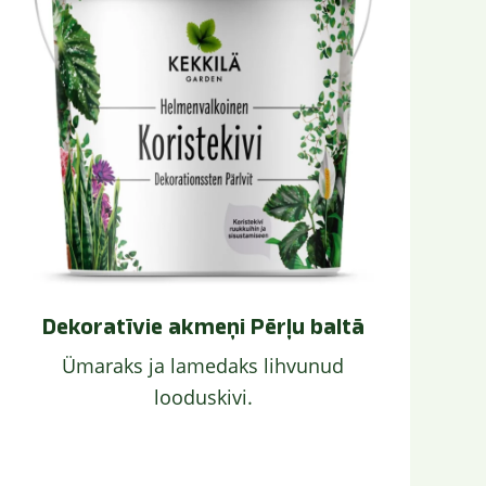
Dekoratīvie akmeņi Pērļu baltā
Ümaraks ja lamedaks lihvunud
looduskivi.