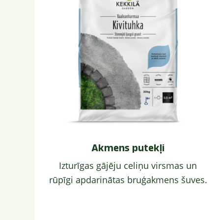
Akmens putekļi
Izturīgas gājēju celiņu virsmas un
rūpīgi apdarinātas bruģakmens šuves.