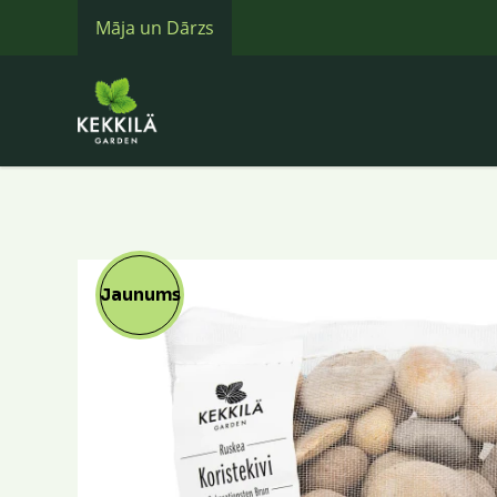
Māja un Dārzs
Jaunums