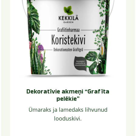
Dekoratīvie akmeņi “Grafīta
pelēkie”
Ümaraks ja lamedaks lihvunud
looduskivi.