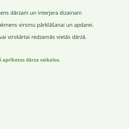
mens dārzam un interjera dizainam
akmens virsmu pārklāšanai un apdarei.
ai virskārtai redzamās vietās dārzā.
i aprīkotos dārza veikalos.