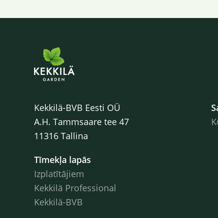
Kekkilä-BVB Eesti OÜ
S
A.H. Tammsaare tee 47
K
11316 Tallina
Tīmekļa lapās
Izplatītājiem
Kekkilä Professional
Kekkilä-BVB