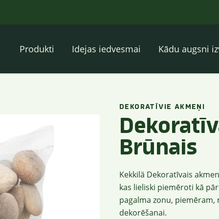
Produkti
Idejas iedvesmai
Kādu augsni iz
DEKORATĪVIE AKMEŅI
Dekoratī
Brūnais
Kekkilä Dekoratīvais akme
kas lieliski piemēroti kā 
pagalma zonu, piemēram, m
dekorēšanai.