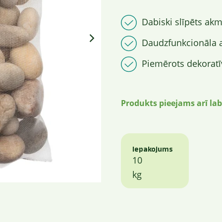
Dabiski slīpēts ak
Daudzfunkcionāla 
Piemērots dekoratīv
Produkts pieejams arī lab
Iepakojums
10
kg