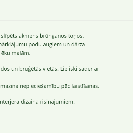
i slīpēts akmens brūnganos toņos.
 pārklājumu podu augiem un dārza
 ēku malām.
os un bruģētās vietās. Lieliski sader ar
mazina nepieciešamību pēc laistīšanas.
nterjera dizaina risinājumiem.