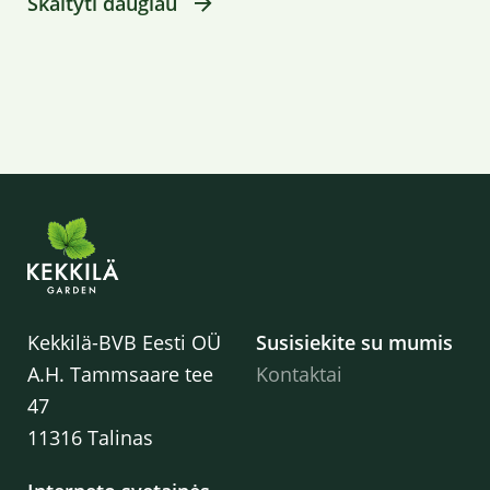
Skaityti daugiau
Kekkilä-BVB Eesti OÜ
Susisiekite su mumis
A.H. Tammsaare tee
Kontaktai
47
11316 Talinas