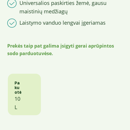
Universalios paskirties žemė, gausu
maistinių medžiagų
Laistymo vanduo lengvai įgeriamas
Prekės taip pat galima įsigyti gerai aprūpintos
sodo parduotuvėse.
Pa
ku
otė
10
L