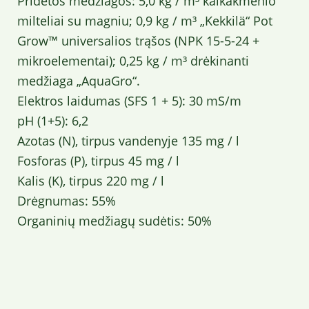
Pridėtos medžiagos: 5,0 kg / m³ kalkakmenio
milteliai su magniu; 0,9 kg / m³ „Kekkilä“ Pot
Grow™ universalios trąšos (NPK 15-5-24 +
mikroelementai); 0,25 kg / m³ drėkinanti
medžiaga „AquaGro“.
Elektros laidumas (SFS 1 + 5): 30 mS/m
pH (1+5): 6,2
Azotas (N), tirpus vandenyje 135 mg / l
Fosforas (P), tirpus 45 mg / l
Kalis (K), tirpus 220 mg / l
Drėgnumas: 55%
Organinių medžiagų sudėtis: 50%