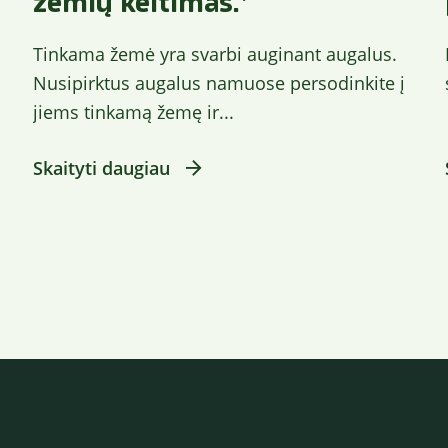
žemių keitimas.*
Tinkama žemė yra svarbi auginant augalus.
Nusipirktus augalus namuose persodinkite į
jiems tinkamą žemę ir...
Skaityti daugiau