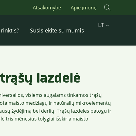
Atsakomybė
Apie įmonę
LT
rinktis?
Susisiekite su mumis
trąšų lazdelė
universalios, visiems augalams tinkamos trąšų
uota maisto medžiagų ir natūralių mikroelementų
ausų žydėjimą bei derlių. Trąšų lazdeles patogu ir
ė tris mėnesius tolygiai išskiria maisto