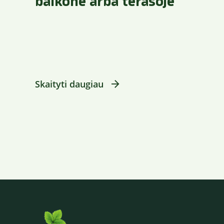
balkone arba terasoje
Skaityti daugiau