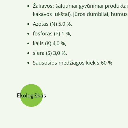
Žaliavos: šalutiniai gyvūniniai produkta
kakavos lukštai), jūros dumbliai, humu
Azotas (N) 5,0 %,
fosforas (P) 1 %,
kalis (K) 4,0 %,
siera (S) 3,0 %.
Sausosios medžiagos kiekis 60 %
Ekologiškas