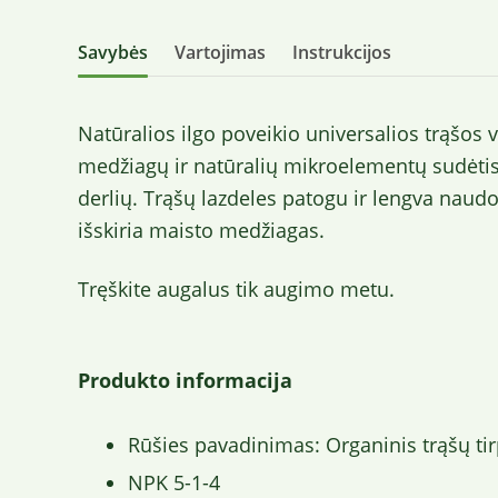
Savybės
Vartojimas
Instrukcijos
Natūralios ilgo poveikio universalios trąšo
medžiagų ir natūralių mikroelementų sudėtis
derlių. Trąšų lazdeles patogu ir lengva naudot
išskiria maisto medžiagas.
Tręškite augalus tik augimo metu.
Produkto informacija
Rūšies pavadinimas: Organinis trąšų ti
NPK 5-1-4