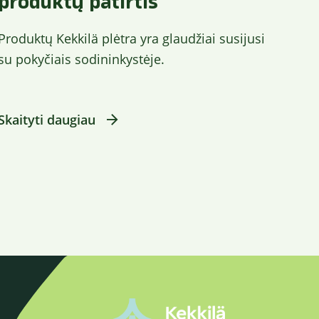
produktų patirtis
Produktų Kekkilä plėtra yra glaudžiai susijusi
su pokyčiais sodininkystėje.
Skaityti daugiau