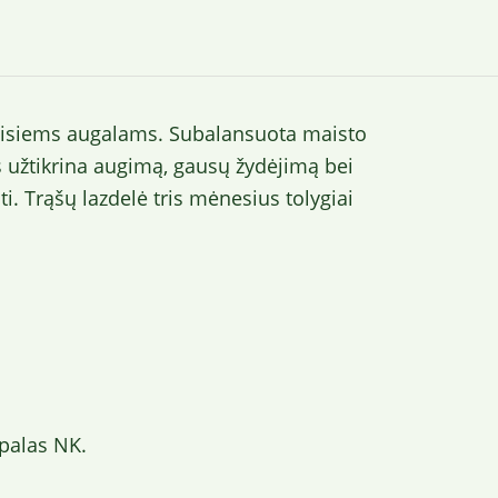
s visiems augalams. Subalansuota maisto
 užtikrina augimą, gausų žydėjimą bei
i. Trąšų lazdelė tris mėnesius tolygiai
rpalas NK.