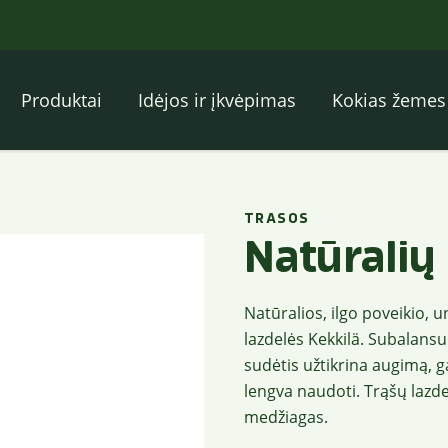
Produktai
Idėjos ir įkvėpimas
Kokias žemes 
TRASOS
Natūralių 
Natūralios, ilgo poveikio, 
lazdelės Kekkilä. Subalans
sudėtis užtikrina augimą, g
lengva naudoti. Trąšų lazdel
medžiagas.