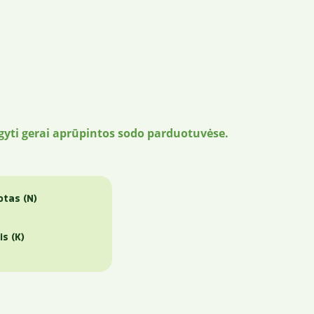
igyti gerai aprūpintos sodo parduotuvėse.
otas (N)
is (K)