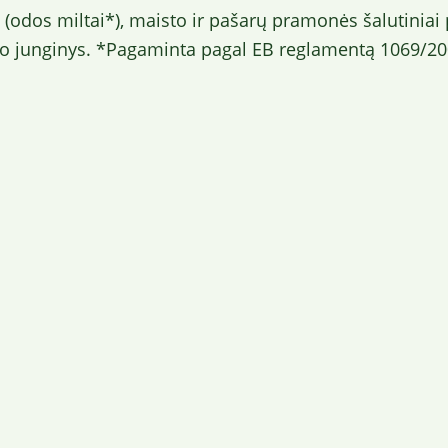
i (odos miltai*), maisto ir pašarų pramonės šalutiniai
so junginys. *Pagaminta pagal EB reglamentą 1069/20