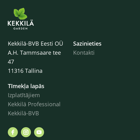
Kekkilä-BVB Eesti OÜ
Sazinieties
A.H. Tammsaare tee
Kontakti
47
11316 Tallina
Tīmekļa lapās
Izplatītājiem
Kekkilä Professional
Kekkilä-BVB