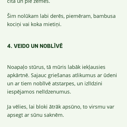
cita un pie zemes.
Šim nolūkam labi derēs, piemēram, bambusa
kociņi vai koka mietiņi.
4. VEIDO UN NOBLĪVĒ
Noapaļo stūrus, tā mūris labāk iekļausies
apkārtnē. Sajauc griešanas atlikumus ar ūdeni
un ar tiem noblīvē atstarpes, un izlīdzini
iespējamos nelīdzenumus.
Ja vēlies, lai bloki ātrāk apsūno, to virsmu var
apsegt ar sūnu saknēm.