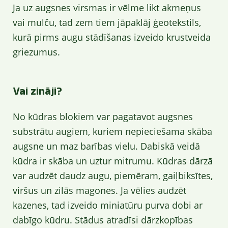
Ja uz augsnes virsmas ir vēlme likt akmeņus
vai mulču, tad zem tiem jāpaklāj ģeotekstils,
kurā pirms augu stādīšanas izveido krustveida
griezumus.
Vai zināji?
No kūdras blokiem var pagatavot augsnes
substrātu augiem, kuriem nepieciešama skāba
augsne un maz barības vielu. Dabiskā veidā
kūdra ir skāba un uztur mitrumu. Kūdras dārzā
var audzēt daudz augu, piemēram, gaiļbiksītes,
viršus un zilās magones. Ja vēlies audzēt
kazenes, tad izveido miniatūru purva dobi ar
dabīgo kūdru. Stādus atradīsi dārzkopības