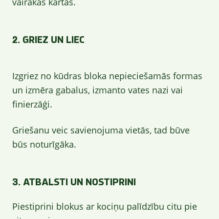
vairākās kārtās.
2. GRIEZ UN LIEC
Izgriez no kūdras bloka nepieciešamās formas
un izmēra gabalus, izmanto vates nazi vai
finierzāģi.
Griešanu veic savienojuma vietās, tad būve
būs noturīgāka.
3. ATBALSTI UN NOSTIPRINI
Piestiprini blokus ar kociņu palīdzību citu pie