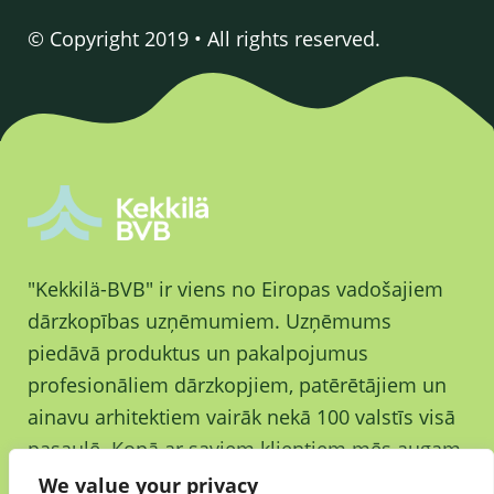
© Copyright 2019 • All rights reserved.
"Kekkilä-BVB" ir viens no Eiropas vadošajiem
dārzkopības uzņēmumiem. Uzņēmums
piedāvā produktus un pakalpojumus
profesionāliem dārzkopjiem, patērētājiem un
ainavu arhitektiem vairāk nekā 100 valstīs visā
pasaulē. Kopā ar saviem klientiem mēs augam
un augam labākai nākotnei.
We value your privacy