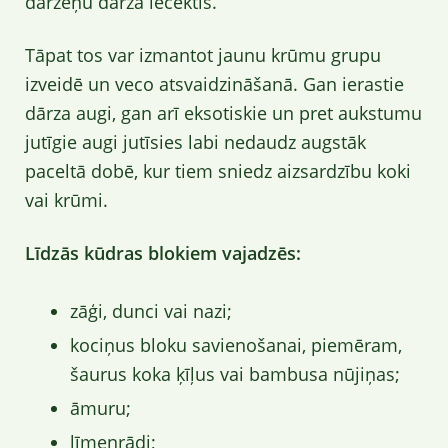
dārzeņu dārza lecektīs.
Tāpat tos var izmantot jaunu krūmu grupu
izveidē un veco atsvaidzināšanā. Gan ierastie
dārza augi, gan arī eksotiskie un pret aukstumu
jutīgie augi jutīsies labi nedaudz augstāk
paceltā dobē, kur tiem sniedz aizsardzību koki
vai krūmi.
Līdzās kūdras blokiem vajadzēs:
zāģi, dunci vai nazi;
kociņus bloku savienošanai, piemēram,
šaurus koka ķīļus vai bambusa nūjiņas;
āmuru;
līmeņrādi;