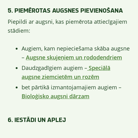
5. PIEMĒROTAS AUGSNES PIEVIENOŠANA
Piepildi ar augsni, kas piemērota attiecīgajiem
stādiem:
Augiem, kam nepieciešama skāba augsne
–
Augsne skujeņiem un rododendriem
Daudzgadīgiem augiem –
Speciālā
augsne ziemcietēm un rozēm
bet pārtikā izmantojamajiem augiem –
Bioloģisko augsni dārzam
6. IESTĀDI UN APLEJ