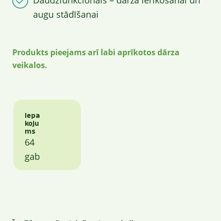
Daudzfunkcionāls – dārza ierīkošanai un
augu stādīšanai
Produkts pieejams arī labi aprīkotos dārza
veikalos.
Iepa
koju
ms
64
gab