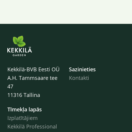
Kekkilä-BVB Eesti OÜ
Sazinieties
A.H. Tammsaare tee
Kontakti
47
11316 Tallina
Tīmekļa lapās
Izplatītājiem
Kekkilä Professional