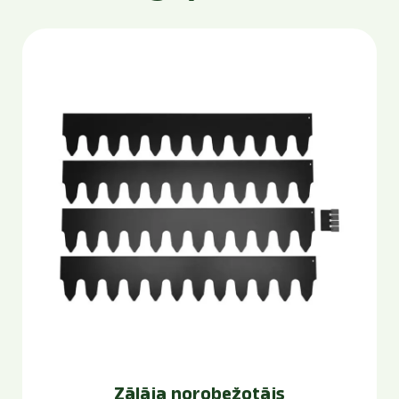
Zālāja norobežotājs