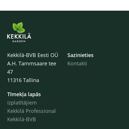
Kekkilä-BVB Eesti OÜ
Sazinieties
A.H. Tammsaare tee
Kontakti
47
11316 Tallina
Tīmekļa lapās
Izplatītājiem
Kekkilä Professional
Kekkilä-BVB