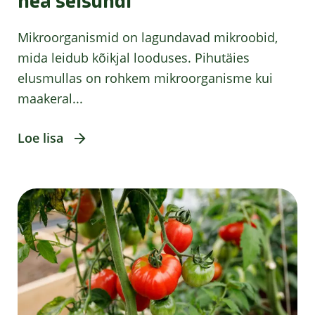
hea seisundi
Mikroorganismid on lagundavad mikroobid,
mida leidub kõikjal looduses. Pihutäies
elusmullas on rohkem mikroorganisme kui
maakeral...
Loe lisa