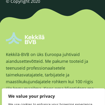
© Copyright 2020
Kekkilä-BVB on üks Euroopa juhtivaid
aiandusettevõtteid. Me pakume tooteid ja
teenuseid professionaalsetele
taimekasvatajatele, tarbijatele ja
maastikukujundajatele rohkem kui 100 riigis
üle kogu maailma. Koos oma klientidega me
kasvame ja kasvatame parema tuleviku nimel.
We value your privacy
We use cookies to enhance your browsing experience,