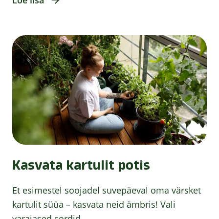
Kasvata kartulit potis
Et esimestel soojadel suvepäeval oma värsket
kartulit süüa – kasvata neid ämbris! Vali
varajased sordid...