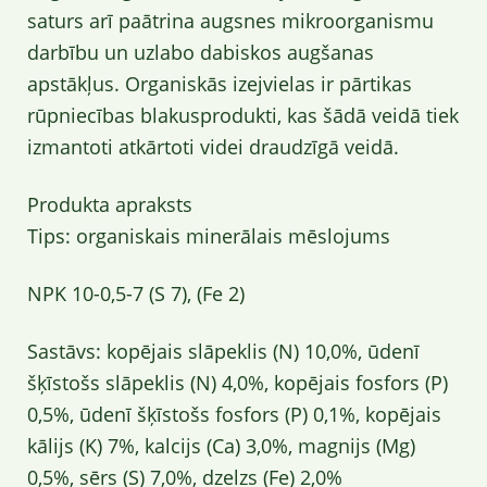
saturs arī paātrina augsnes mikroorganismu
darbību un uzlabo dabiskos augšanas
apstākļus. Organiskās izejvielas ir pārtikas
rūpniecības blakusprodukti, kas šādā veidā tiek
izmantoti atkārtoti videi draudzīgā veidā.
Produkta apraksts
Tips: organiskais minerālais mēslojums
NPK 10-0,5-7 (S 7), (Fe 2)
Sastāvs: kopējais slāpeklis (N) 10,0%, ūdenī
šķīstošs slāpeklis (N) 4,0%, kopējais fosfors (P)
0,5%, ūdenī šķīstošs fosfors (P) 0,1%, kopējais
kālijs (K) 7%, kalcijs (Ca) 3,0%, magnijs (Mg)
0,5%, sērs (S) 7,0%, dzelzs (Fe) 2,0%