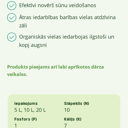
Efektīvi novērš sūnu veidošanos
Ātras iedarbības barības vielas atdzīvina
zāli
Organiskās vielas iedarbojas ilgstoši un
kopj augsni
Produkts pieejams arī labi aprīkotos dārza
veikalos.
Iepakojums
Slāpeklis (N)
5 L, 10 L, 20 L
10
Fosfors (P)
Kālijs (K)
1
7