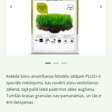
Kekkilä Sūnu atvairīšanas līdzeklis zālājam PLUS+ ir
speciāls mēslojums, kas novērš sūnu veidošanos
zālienā, tajā pašā laikā paātrinot zāles augšanu.
Tumšās krāsas granulas nav pamanāmas, un tās ir
ērti lietojamas.