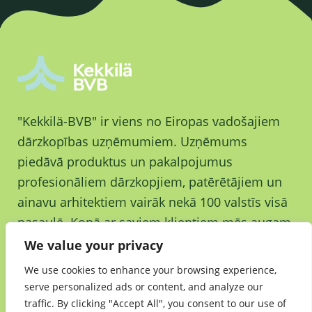
"Kekkilä-BVB" ir viens no Eiropas vadošajiem
dārzkopības uzņēmumiem. Uzņēmums
piedāvā produktus un pakalpojumus
profesionāliem dārzkopjiem, patērētājiem un
ainavu arhitektiem vairāk nekā 100 valstīs visā
pasaulē. Kopā ar saviem klientiem mēs augam
un augam labākai nākotnei.
We value your privacy
We use cookies to enhance your browsing experience,
serve personalized ads or content, and analyze our
traffic. By clicking "Accept All", you consent to our use of