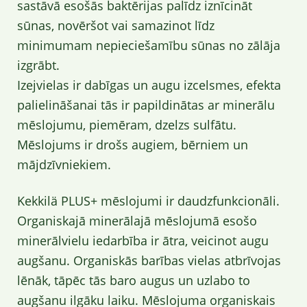
sastāvā esošās baktērijas palīdz iznīcināt
sūnas, novēršot vai samazinot līdz
minimumam nepieciešamību sūnas no zālāja
izgrābt.
Izejvielas ir dabīgas un augu izcelsmes, efekta
palielināšanai tās ir papildinātas ar minerālu
mēslojumu, piemēram, dzelzs sulfātu.
Mēslojums ir drošs augiem, bērniem un
mājdzīvniekiem.
Kekkilä PLUS+ mēslojumi ir daudzfunkcionāli.
Organiskajā minerālajā mēslojumā esošo
minerālvielu iedarbība ir ātra, veicinot augu
augšanu. Organiskās barības vielas atbrīvojas
lēnāk, tāpēc tās baro augus un uzlabo to
augšanu ilgāku laiku. Mēslojuma organiskais