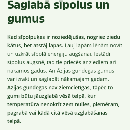
Saglabā sīpolus un
gumus
Kad sīpolpuķes ir noziedējušas, nogriez ziedu
kātus, bet atstāj lapas.
Ļauj lapām lēnām novīt
un uzkrāt sīpolā enerģiju augšanai. Iestādi
sīpolus augsnē, tad tie priecēs ar ziediem arī
nākamos gadus. Arī Āzijas gundegas gumus
var izrakt un saglabāt nākamajam gadam.
Āzijas gundegas nav ziemcietīgas, tāpēc to
gumi būtu jāuzglabā vēsā telpā, kur
temperatūra nenokrīt zem nulles, piemēram,
pagrabā vai kādā citā vēsā uzglabāšanas
telpā.