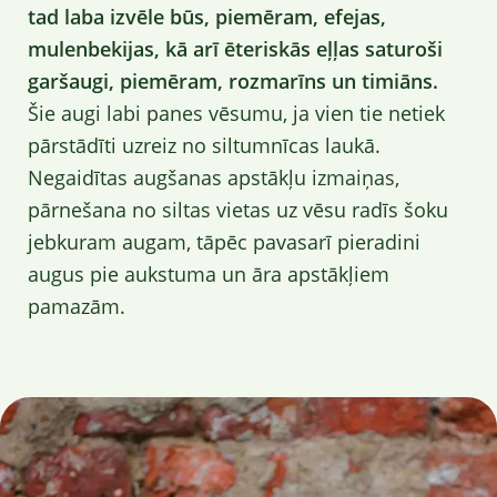
tad laba izvēle būs, piemēram, efejas,
mulenbekijas, kā arī ēteriskās eļļas saturoši
garšaugi, piemēram, rozmarīns un timiāns.
Šie augi labi panes vēsumu, ja vien tie netiek
pārstādīti uzreiz no siltumnīcas laukā.
Negaidītas augšanas apstākļu izmaiņas,
pārnešana no siltas vietas uz vēsu radīs šoku
jebkuram augam, tāpēc pavasarī pieradini
augus pie aukstuma un āra apstākļiem
pamazām.