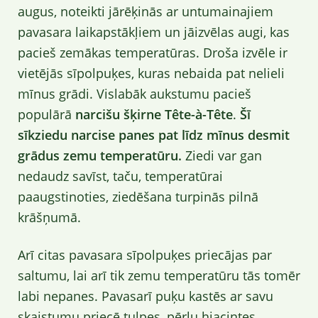
augus, noteikti jārēķinās ar untumainajiem
pavasara laikapstākļiem un jāizvēlas augi, kas
pacieš zemākas temperatūras. Droša izvēle ir
vietējās sīpolpuķes, kuras nebaida pat nelieli
mīnus grādi. Vislabāk aukstumu pacieš
populārā
narcišu šķirne Tête-à-Tête
.
Šī
sīkziedu narcise panes pat līdz mīnus desmit
grādus zemu temperatūru.
Ziedi var gan
nedaudz savīst, taču, temperatūrai
paaugstinoties, ziedēšana turpinās pilnā
krāšņumā.
Arī citas pavasara sīpolpuķes priecājas par
saltumu, lai arī tik zemu temperatūru tās tomēr
labi nepanes. Pavasarī puķu kastēs ar savu
skaistumu priecē tulpes, pērļu hiacintes,