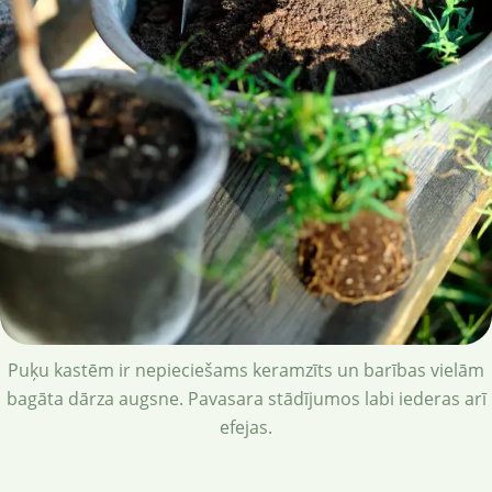
Puķu kastēm ir nepieciešams keramzīts un barības vielām
bagāta dārza augsne. Pavasara stādījumos labi iederas arī
efejas.