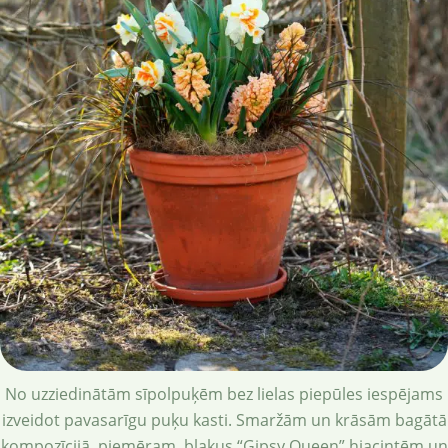
No uzziedinātām sīpolpuķēm bez lielas piepūles iespējams
izveidot pavasarīgu puķu kasti. Smaržām un krāsām bagātā
kompozīcijā, piemēram, blakus “Gipsy Queen” hiacintēm un