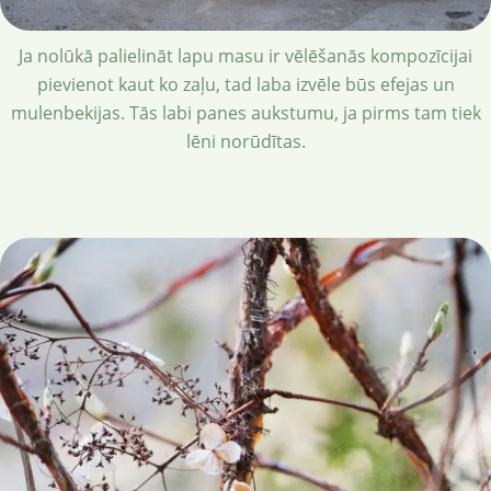
Ja nolūkā palielināt lapu masu ir vēlēšanās kompozīcijai
pievienot kaut ko zaļu, tad laba izvēle būs efejas un
mulenbekijas. Tās labi panes aukstumu, ja pirms tam tiek
lēni norūdītas.