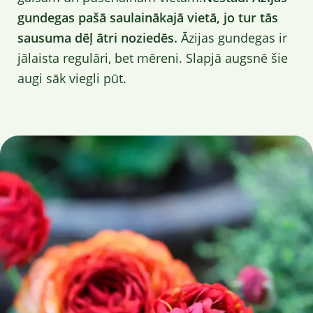
gundegas pašā saulainākajā vietā, jo tur tās
sausuma dēļ ātri noziedēs.
Āzijas gundegas ir
jālaista regulāri, bet mēreni. Slapjā augsnē šie
augi sāk viegli pūt.