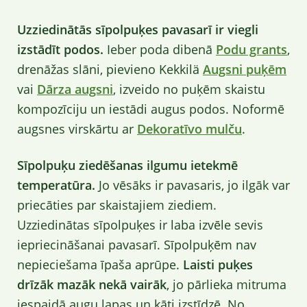
Uzziedinātās sīpolpuķes pavasarī ir viegli
izstādīt podos.
Ieber poda dibenā
Podu grants
,
drenāžas slāni, pievieno Kekkilä
Augsni puķēm
vai
Dārza augsni
, izveido no puķēm skaistu
kompozīciju un iestādi augus podos. Noformē
augsnes virskārtu ar
Dekoratīvo mulču
.
Sīpolpuķu ziedēšanas ilgumu ietekmē
temperatūra.
Jo vēsāks ir pavasaris, jo ilgāk var
priecāties par skaistajiem ziediem.
Uzziedinātas sīpolpuķes ir laba izvēle sevis
iepriecināšanai pavasarī. Sīpolpuķēm nav
nepieciešama īpaša aprūpe.
Laisti puķes
drīzāk mazāk nekā vairāk
, jo pārlieka mitruma
iespaidā augu lapas un kāti izstīdzē. No