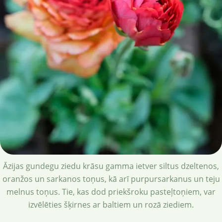
Āzijas gundegu ziedu krāsu gamma ietver siltus dzeltenos,
oranžos un sarkanos toņus, kā arī purpursarkanus un teju
melnus toņus. Tie, kas dod priekšroku pasteļtoņiem, var
izvēlēties šķirnes ar baltiem un rozā ziediem.