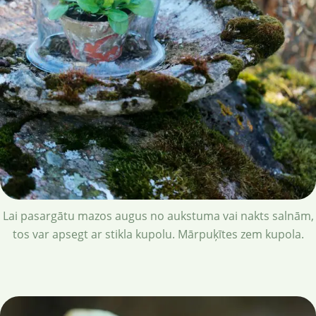
Lai pasargātu mazos augus no aukstuma vai nakts salnām,
tos var apsegt ar stikla kupolu. Mārpuķītes zem kupola.