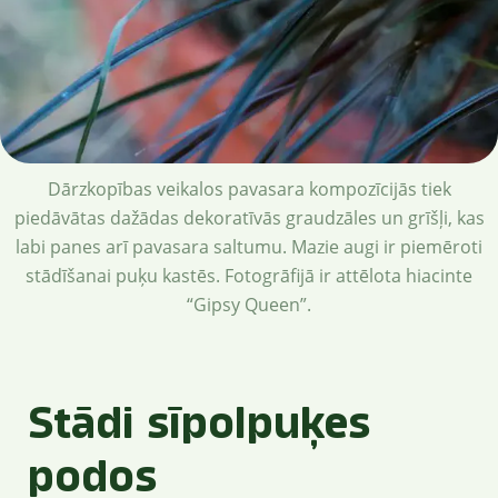
Dārzkopības veikalos pavasara kompozīcijās tiek
piedāvātas dažādas dekoratīvās graudzāles un grīšļi, kas
labi panes arī pavasara saltumu. Mazie augi ir piemēroti
stādīšanai puķu kastēs. Fotogrāfijā ir attēlota hiacinte
“Gipsy Queen”.
Stādi sīpolpuķes
podos