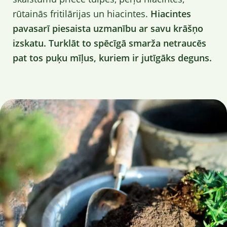
rūtainās fritilārijas un hiacintes.
Hiacintes
pavasarī piesaista uzmanību ar savu krāšņo
izskatu. Turklāt to spēcīgā smarža netraucēs
pat tos puķu mīļus, kuriem ir jutīgāks deguns.