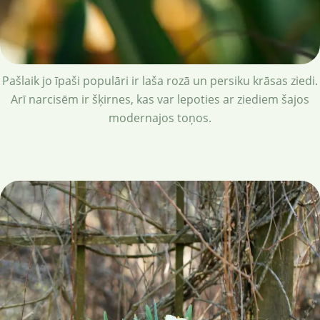
Pašlaik jo īpaši populāri ir laša rozā un persiku krāsas ziedi.
Arī narcisēm ir šķirnes, kas var lepoties ar ziediem šajos
modernajos toņos.