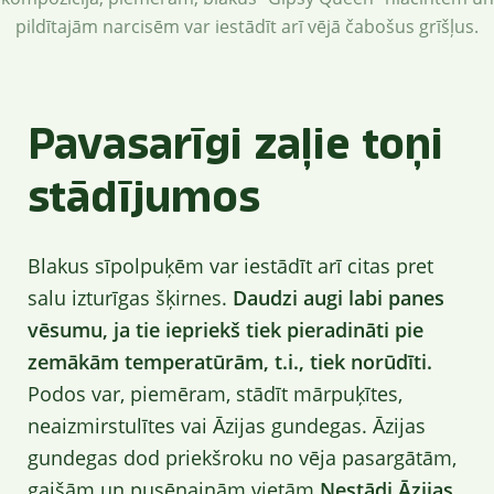
pildītajām narcisēm var iestādīt arī vējā čabošus grīšļus.
Pavasarīgi zaļie toņi
stādījumos
Blakus sīpolpuķēm var iestādīt arī citas pret
salu izturīgas šķirnes.
Daudzi augi labi panes
vēsumu, ja tie iepriekš tiek pieradināti pie
zemākām temperatūrām, t.i., tiek norūdīti.
Podos var, piemēram, stādīt mārpuķītes,
neaizmirstulītes vai Āzijas gundegas. Āzijas
gundegas dod priekšroku no vēja pasargātām,
gaišām un pusēnainām vietām.
Nestādi Āzijas