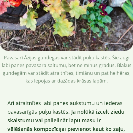
Pavasarī Āzijas gundegas var stādīt puķu kastēs. Šie augi
labi panes pavasara saltumu, bet ne mīnus grādus. Blakus
gundegām var stādīt atraitnītes, timiānu un pat heihēras,
kas lepojas ar dažādas krāsas lapām.
Arī atraitnītes labi panes aukstumu un iederas
pavasarīgās puķu kastēs.
Ja nolūkā izcelt ziedu
skaistumu vai palielināt lapu masu ir
vēlēšanās kompozīcijai pievienot kaut ko zaļu,