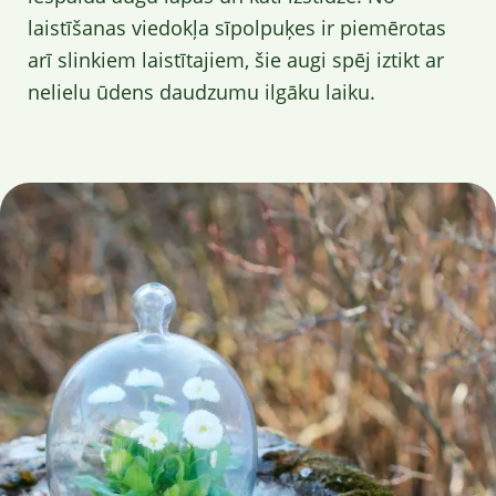
laistīšanas viedokļa sīpolpuķes ir piemērotas
arī slinkiem laistītajiem, šie augi spēj iztikt ar
nelielu ūdens daudzumu ilgāku laiku.