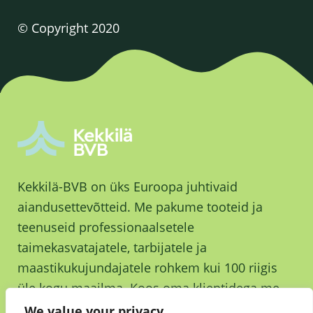
© Copyright 2020
Kekkilä-BVB on üks Euroopa juhtivaid
aiandusettevõtteid. Me pakume tooteid ja
teenuseid professionaalsetele
taimekasvatajatele, tarbijatele ja
maastikukujundajatele rohkem kui 100 riigis
üle kogu maailma. Koos oma klientidega me
kasvame ja kasvatame parema tuleviku nimel.
We value your privacy