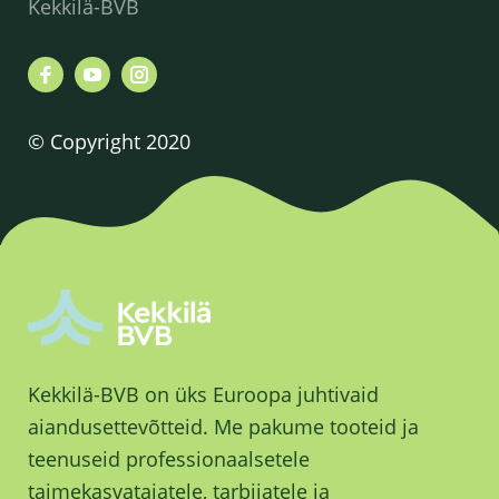
Kekkilä-BVB
© Copyright 2020
Kekkilä-BVB on üks Euroopa juhtivaid
aiandusettevõtteid. Me pakume tooteid ja
teenuseid professionaalsetele
taimekasvatajatele, tarbijatele ja