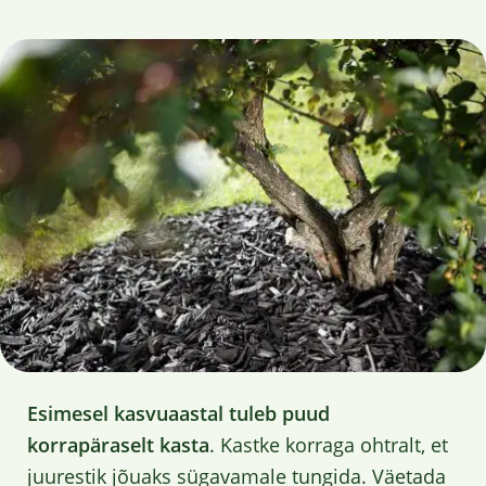
Esimesel kasvuaastal tuleb puud
korrapäraselt kasta
. Kastke korraga ohtralt, et
juurestik jõuaks sügavamale tungida. Väetada