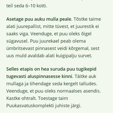
teil seda 6–10 kotti.
Asetage puu auku mulla peale
. Tõstke taime
alati juurepallist, mitte tüvest, et juurestik ei
saaks viga. Veenduge, et puu oleks õigel
sügavusel. Puu juurekael peab olema
ümbritsevast pinnasest veidi kõrgemal, sest
uus muld avaldab alati kuigipalju survet.
Selles etapis on hea suruda puu tugikepid
tugevasti aluspinnasesse kinni
. Täitke auk
mullaga ja tihendage seda kergelt talludes.
Veenduge, et puu oleks normaalses asendis.
Kastke ohtralt. Toestage taim
Puukasvatuskomplekti juhiste järgi.