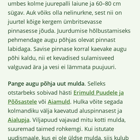
umbes kolme juurepalli laiune ja 60–80 cm
sügav. Auk võiks olla nelinurkne, sest nii on
juurtel kõige kergem ümbritsevasse
pinnasesse jõuda. Juurdumise hõlbustamiseks
pehmendage augu põhjas olevat pinnast
labidaga. Savise pinnase korral kaevake augu
põhi kaldu, nii et kevadised sulamisveed
valguvad ära ja vesi ei lämmata puujuuri.
Pange augu põhja uut mulda
. Selleks
otstarbeks sobivad hästi
Erimuld Puudele ja
Põõsastele
või
Aiamuld
. Hulka võite segada
kolmandiku välja kaevatud aluspinnasest ja
Aialupja
. Viljapuud vajavad mitu kotti mulda,
suuremad taimed rohkemgi. Kui istutate
uudismaale, kus ei ole üldse mulda, siis kulub