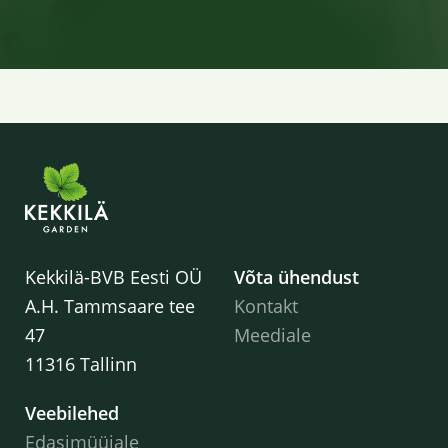
Kekkilä-BVB Eesti OÜ
Võta ühendust
A.H. Tammsaare tee
Kontakt
47
Meediale
11316 Tallinn
Veebilehed
Edasimüüjale