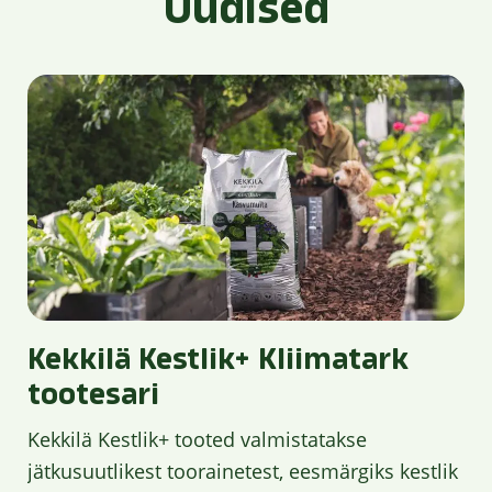
Uudised
Kekkilä Kestlik+ Kliimatark
tootesari
Kekkilä Kestlik+ tooted valmistatakse
jätkusuutlikest toorainetest, eesmärgiks kestlik