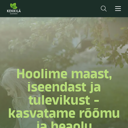
Hoolime maast,
iseendast ja
tulevikust -
kasvatame rõõmu
ja heaolu