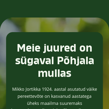
Meie juured on
sügaval Põhjala
mullas
Mikko Jortikka 1924. aastal asutatud väike
pereettevõte on kasvanud aastatega
üheks maailma suuremaks