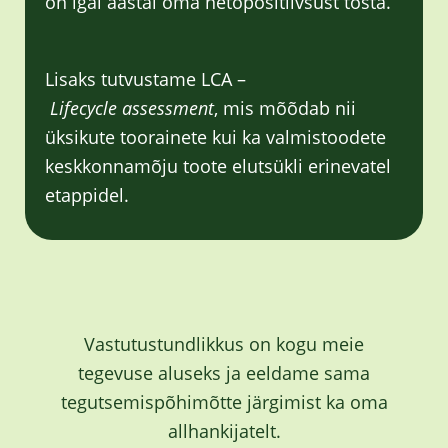
on igal aastal oma netopositiivsust tõsta.
Lisaks tutvustame LCA –
Lifecycle assessment
, mis mõõdab nii
üksikute toorainete kui ka valmistoodete
keskkonnamõju toote elutsükli erinevatel
etappidel.
Vastutustundlikkus on kogu meie
tegevuse aluseks ja eeldame sama
tegutsemispõhimõtte järgimist ka oma
allhankijatelt.