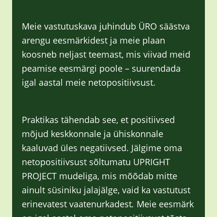
Meie vastutuskava juhindub ÜRO säästva
arengu eesmärkidest ja meie plaan
koosneb neljast teemast, mis viivad meid
peamise eesmärgi poole – suurendada
igal aastal meie netopositiivsust.
Praktikas tähendab see, et positiivsed
mõjud keskkonnale ja ühiskonnale
kaaluvad üles negatiivsed. Jälgime oma
netopositiivsust sõltumatu UPRIGHT
PROJECT mudeliga, mis mõõdab mitte
ainult süsiniku jalajälge, vaid ka vastutust
erinevatest vaatenurkadest
.
Meie eesmärk