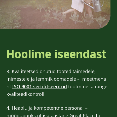
Hoolime iseendast
3. Kvaliteetsed ohutud tooted taimedele,
inimestele ja lemmikloomadele
–
meetmena
nt
ISO 9001 sertifitseeritud
tootmine ja range
kvaliteedikontroll
4. Heaolu ja kompetentne personal –
mõõdupuuks nt iga-aastane Great Place to