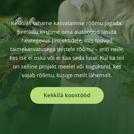
Kekkiläs tahame kasvatamise rõõmu jagada.
Seetõttu kingime oma aiatooteid tasuta
heategevus projektidele, mis toovad
taimekasvatusega teistele rõõmu – eriti neile,
kes ise ei oska või ei saa seda luua. Kui ka teil
on selline projekt meelel või kogukond, kes
vajab rõõmu, küsige meilt lähemalt.
Kekkilä koostööd