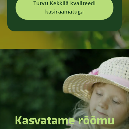
Tutvu Kekkilä kvaliteedi
käsiraamatuga
Kasvatame rõõmu