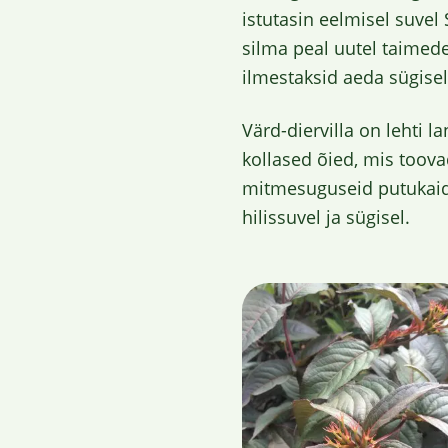
istutasin eelmisel suvel
silma peal uutel taimede
ilmestaksid aeda sügisel
Värd-diervilla on lehti l
kollased õied, mis toova
mitmesuguseid putukaid,
hilissuvel ja sügisel.