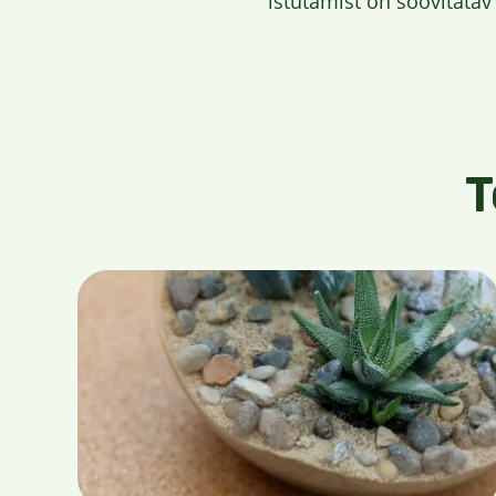
istutamist on soovitatav
T