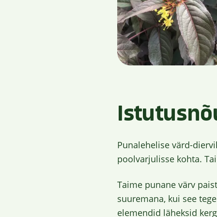
Istutusn
Punalehelise värd-diervi
poolvarjulisse kohta. Ta
Taime punane värv paista
suuremana, kui see tegel
elemendid läheksid kerge