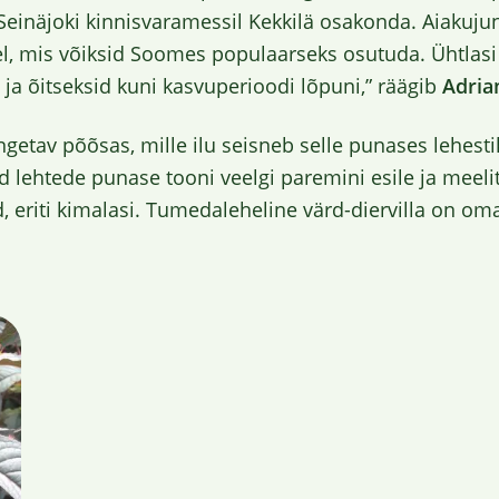
 Seinäjoki kinnisvaramessil Kekkilä osakonda. Aiakuju
l, mis võiksid Soomes populaarseks osutuda. Ühtlasi 
 ja õitseksid kuni kasvuperioodi lõpuni,” räägib
Adria
angetav põõsas, mille ilu seisneb selle punases lehest
d lehtede punase tooni veelgi paremini esile ja meelit
 eriti kimalasi. Tumedaleheline värd-diervilla on oma