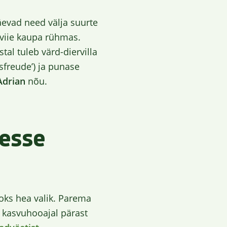
näevad need välja suurte
 viie kaupa rühmas.
ustal tuleb värd-diervilla
sfreude’) ja punase
Adrian
nõu.
gesse
aoks hea valik. Parema
l kasvuhooajal pärast