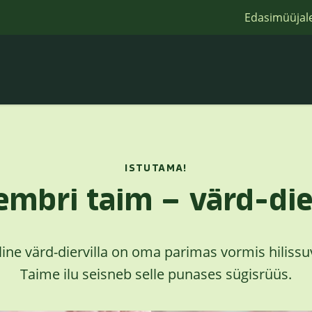
Edasimüüjal
ISTUTAMA!
embri taim – värd-dier
ne värd-diervilla on oma parimas vormis hilissuve
Taime ilu seisneb selle punases sügisrüüs.