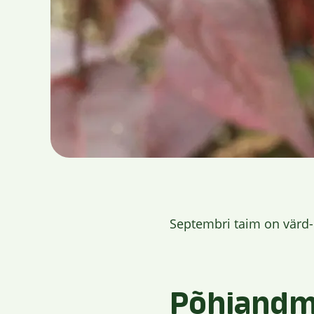
Septembri taim on värd-d
Põhiand