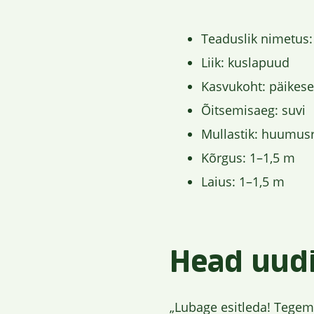
Teaduslik nimetus
Liik: kuslapuud
Kasvukoht: päikese
Õitsemisaeg: suvi
Mullastik: huumusri
Kõrgus: 1–1,5 m
Laius: 1–1,5 m
Head uudi
„Lubage esitleda! Tegemi