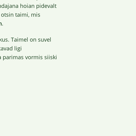
ndajana hoian pidevalt
otsin taimi, mis
n
.
ikus. Taimel on suvel
avad ligi
 parimas vormis siiski