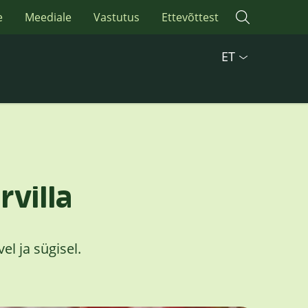
e
Meediale
Vastutus
Ettevõttest
ET
villa
l ja sügisel.