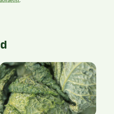
adväetist
.
id