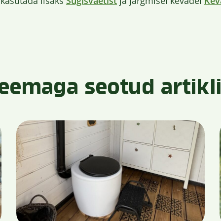
 kasutada lisaks
Sügisväetist
ja järgmisel kevadel
Kev
eemaga seotud artikl