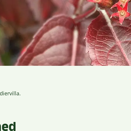
iervilla.
med