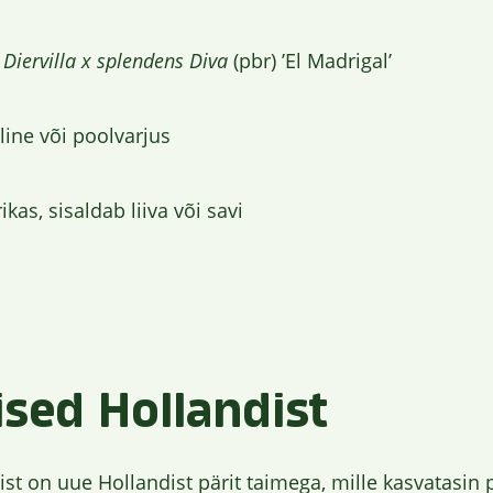
:
Diervilla x splendens Diva
(pbr) ’El Madrigal’
line või poolvarjus
kas, sisaldab liiva või savi
sed Hollandist
st on uue Hollandist pärit taimega, mille kasvatasin 