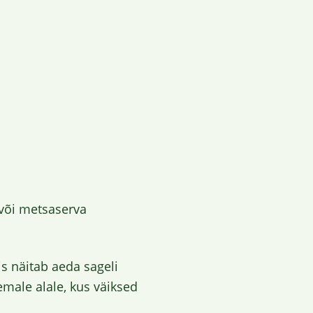
 või metsaserva
s näitab aeda sageli
emale alale, kus väiksed