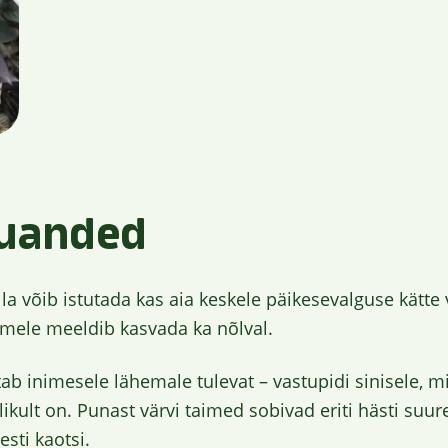
õuanded
lla võib istutada kas aia keskele päikesevalguse kätte
imele meeldib kasvada ka nõlval.
b inimesele lähemale tulevat – vastupidi sinisele, mi
ikult on. Punast värvi taimed sobivad eriti hästi suur
sti kaotsi.