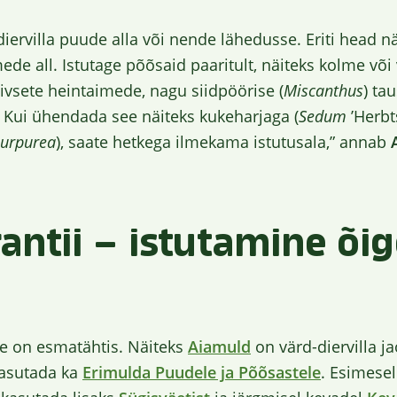
diervilla puude alla või nende lähedusse. Eriti head 
de all. Istutage põõsaid paaritult, näiteks kolme või
ivsete heintaimede, nagu siidpöörise (
Miscanthus
) ta
e. Kui ühendada see näiteks kukeharjaga (
Sedum
’Herbt
purpurea
), saate hetkega ilmekama istutusala,” annab
antii – istutamine õi
e on esmatähtis. Näiteks
Aiamuld
on värd-diervilla j
kasutada ka
Erimulda Puudele ja Põõsastele
. Esimese