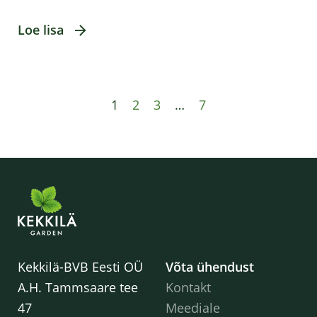
Loe lisa
1
2
3
…
7
Kekkilä-BVB Eesti OÜ
Võta ühendust
A.H. Tammsaare tee
Kontakt
47
Meediale