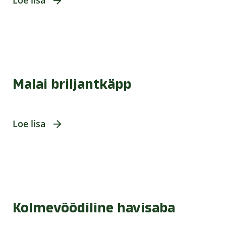
Loe lisa
Malai briljantkäpp
Loe lisa
Kolmevöödiline havisaba