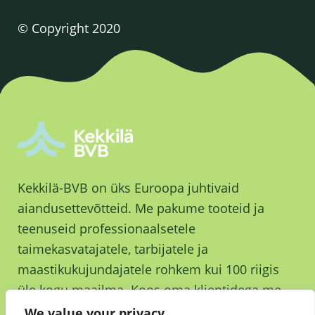
© Copyright 2020
Kekkilä-BVB on üks Euroopa juhtivaid
aiandusettevõtteid. Me pakume tooteid ja
teenuseid professionaalsetele
taimekasvatajatele, tarbijatele ja
maastikukujundajatele rohkem kui 100 riigis
üle kogu maailma. Koos oma klientidega me
kasvame ja kasvatame parema tuleviku nimel.
We value your privacy