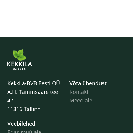
Kekkilä-BVB Eesti OÜ
Võta ühendust
A.H. Tammsaare tee
Kontakt
47
Meediale
11316 Tallinn
Veebilehed
Edasimüüjale