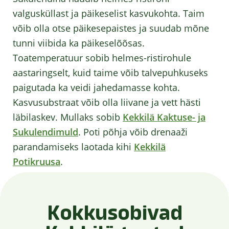
valgusküllast ja päikeselist kasvukohta. Taim
võib olla otse päikesepaistes ja suudab mõne
tunni viibida ka päikeselõõsas.
Toatemperatuur sobib helmes-ristirohule
aastaringselt, kuid taime võib talvepuhkuseks
paigutada ka veidi jahedamasse kohta.
Kasvusubstraat võib olla liivane ja vett hästi
läbilaskev. Mullaks sobib
Kekkilä Kaktuse- ja
Sukulendimuld
. Poti põhja võib drenaaži
parandamiseks laotada kihi
Kekkilä
Potikruusa
.
Kokkusobivad