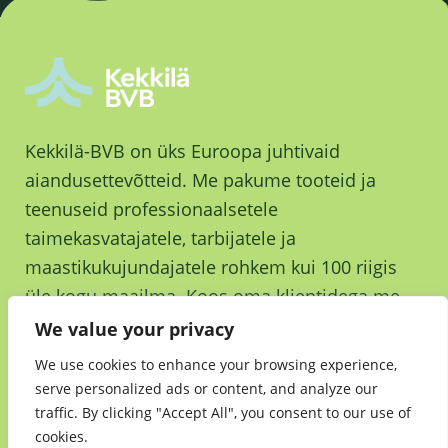
Kekkilä-BVB on üks Euroopa juhtivaid
aiandusettevõtteid. Me pakume tooteid ja
teenuseid professionaalsetele
taimekasvatajatele, tarbijatele ja
maastikukujundajatele rohkem kui 100 riigis
üle kogu maailma. Koos oma klientidega me
kasvame ja kasvatame parema tuleviku nimel.
We value your privacy
We use cookies to enhance your browsing experience,
serve personalized ads or content, and analyze our
traffic. By clicking "Accept All", you consent to our use of
cookies.
Jätkusuutlikkus
•
Andmekaitsedeklaratsioon
•