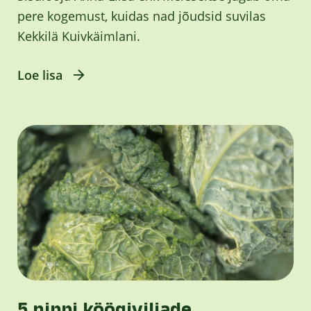
pere kogemust, kuidas nad jõudsid suvilas
Kekkilä Kuivkäimlani.
Loe lisa
5 nippi köögiviljade