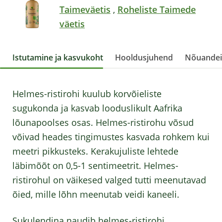
Taimeväetis
,
Roheliste Taimede
väetis
Istutamine ja kasvukoht
Hooldusjuhend
Nõuande
Helmes-ristirohi kuulub korvõieliste
sugukonda ja kasvab looduslikult Aafrika
lõunapoolses osas. Helmes-ristirohu võsud
võivad heades tingimustes kasvada rohkem kui
meetri pikkusteks. Kerakujuliste lehtede
läbimõõt on 0,5-1 sentimeetrit. Helmes-
ristirohul on väikesed valged tutti meenutavad
õied, mille lõhn meenutab veidi kaneeli.
Sukulendina naudib helmes-ristirohi