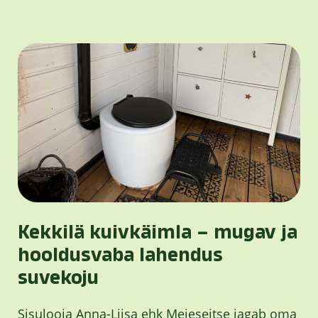
Kekkilä kuivkäimla – mugav ja
hooldusvaba lahendus
suvekoju
Sisulooja Anna-Liisa ehk Meieseitse jagab oma