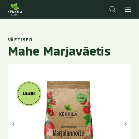
VÄETISED
Mahe Marjaväetis
Uudis