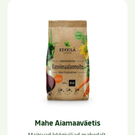
Mahe Aiamaaväetis
Maitsvad köögiviljad mahedalt.