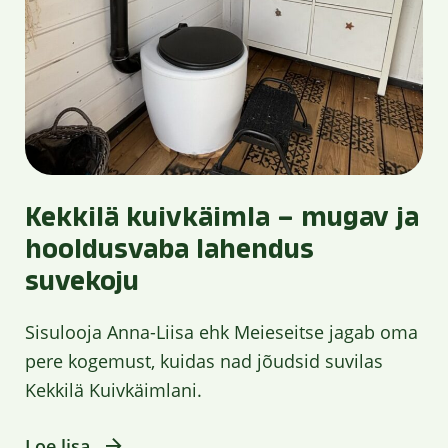
Kekkilä kuivkäimla – mugav ja
hooldusvaba lahendus
suvekoju
Sisulooja Anna-Liisa ehk Meieseitse jagab oma
pere kogemust, kuidas nad jõudsid suvilas
Kekkilä Kuivkäimlani.
Loe lisa