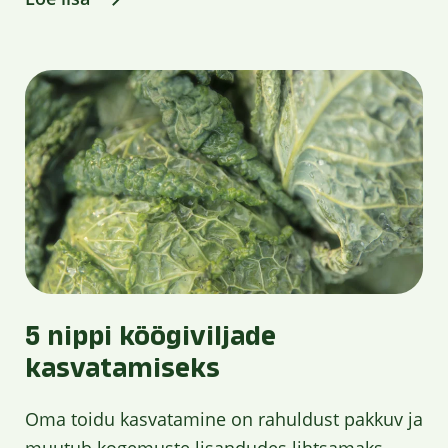
5 nippi köögiviljade
kasvatamiseks
Oma toidu kasvatamine on rahuldust pakkuv ja
muutub kogemuste lisandudes lihtsamaks.