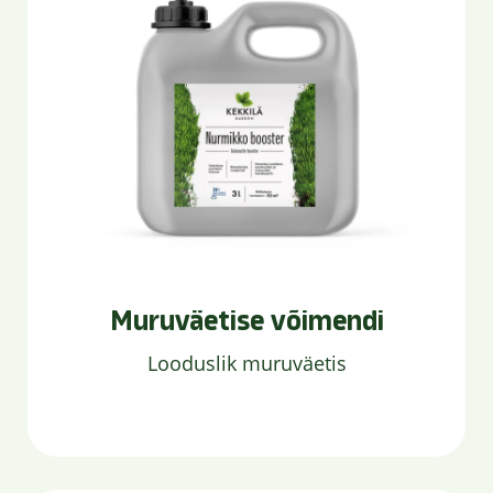
Muruväetise võimendi
Looduslik muruväetis