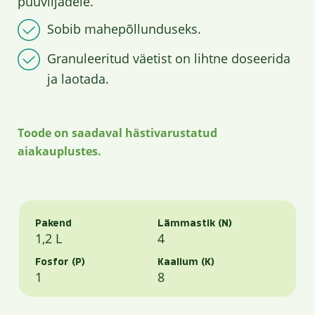
puuviljadele.
Sobib mahepõllunduseks.
Granuleeritud väetist on lihtne doseerida
ja laotada.
Toode on saadaval hästivarustatud
aiakauplustes.
Pakend
Lämmastik (N)
1,2 L
4
Fosfor (P)
Kaalium (K)
1
8