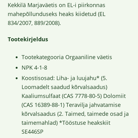
Kekkilä Marjaväetis on EL-i piirkonnas
mahepõllunduseks heaks kiidetud (EL
834/2007, 889/2008).
Tootekirjeldus
Tootekategooria Orgaaniline väetis
NPK 4-1-8
Koostisosad: Liha- ja luujahu* (5.
Loomadelt saadud kõrvalsaadus)
Kaaliumsulfaat (CAS 7778-80-5) Dolomiit
(CAS 16389-88-1) Teravilja jahvatamise
kõrvalsaadus (2. Taimed, taimede osad ja
taimemahlad) *Tööstuse heakskiit
SE446SP