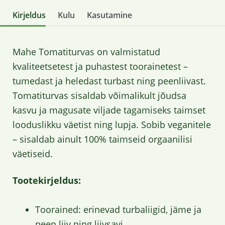
Kirjeldus
Kulu
Kasutamine
Mahe Tomatiturvas on valmistatud
kvaliteetsetest ja puhastest toorainetest –
tumedast ja heledast turbast ning peenliivast.
Tomatiturvas sisaldab võimalikult jõudsa
kasvu ja magusate viljade tagamiseks taimset
looduslikku väetist ning lupja. Sobib veganitele
– sisaldab ainult 100% taimseid orgaanilisi
väetiseid.
Tootekirjeldus:
Toorained: erinevad turbaliigid, jäme ja
peen liiv ning liivsavi