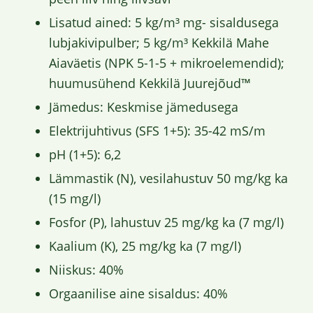
Lisatud ained: 5 kg/m³ mg- sisaldusega
lubjakivipulber; 5 kg/m³ Kekkilä Mahe
Aiaväetis (NPK 5-1-5 + mikroelemendid);
huumusühend Kekkilä Juurejõud™
Jämedus: Keskmise jämedusega
Elektrijuhtivus (SFS 1+5): 35-42 mS/m
pH (1+5): 6,2
Lämmastik (N), vesilahustuv 50 mg/kg ka
(15 mg/l)
Fosfor (P), lahustuv 25 mg/kg ka (7 mg/l)
Kaalium (K), 25 mg/kg ka (7 mg/l)
Niiskus: 40%
Orgaanilise aine sisaldus: 40%