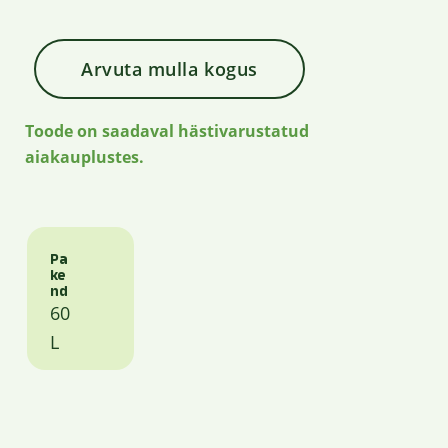
Arvuta mulla kogus
Toode on saadaval hästivarustatud
aiakauplustes.
Pa
ke
nd
60
L