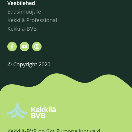
Veebilehed
Edasimüüjale
Kekkilä Professional
Kekkilä-BVB
© Copyright 2020
Kekkilä-BVB on üks Euroopa juhtivaid