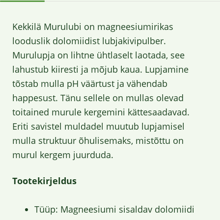
Kekkilä Murulubi on magneesiumirikas
looduslik dolomiidist lubjakivipulber.
Murulupja on lihtne ühtlaselt laotada, see
lahustub kiiresti ja mõjub kaua. Lupjamine
tõstab mulla pH väärtust ja vähendab
happesust. Tänu sellele on mullas olevad
toitained murule kergemini kättesaadavad.
Eriti savistel muldadel muutub lupjamisel
mulla struktuur õhulisemaks, mistõttu on
murul kergem juurduda.
Tootekirjeldus
Tüüp: Magneesiumi sisaldav dolomiidi