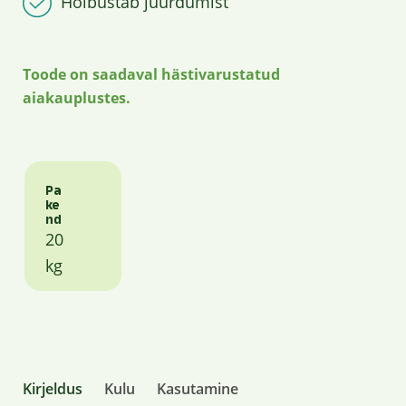
Hõlbustab juurdumist
Toode on saadaval hästivarustatud
aiakauplustes.
Pa
ke
nd
20
kg
Kirjeldus
Kulu
Kasutamine