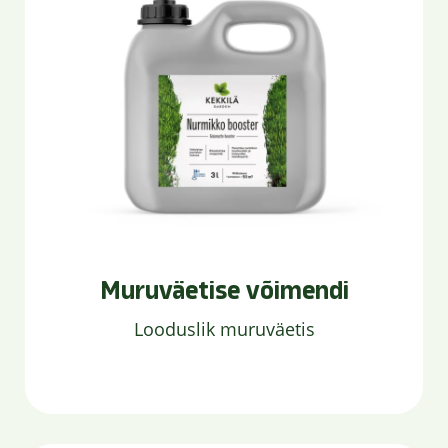
Muruväetise võimendi
Looduslik muruväetis