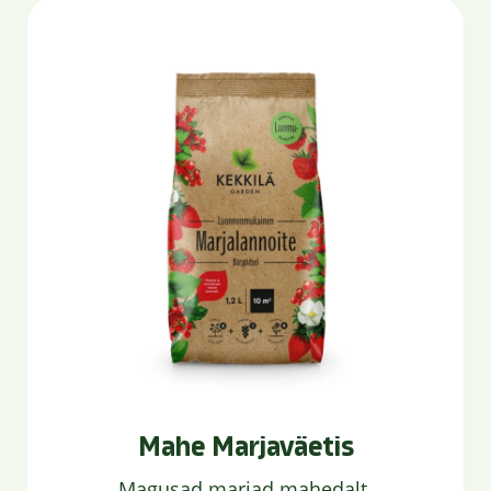
Mahe Marjaväetis
Magusad marjad mahedalt.