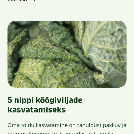
5 nippi köögiviljade
kasvatamiseks
Oma toidu kasvatamine on rahuldust pakkuv ja
muutub kogemuste lisandudes lihtsamaks.