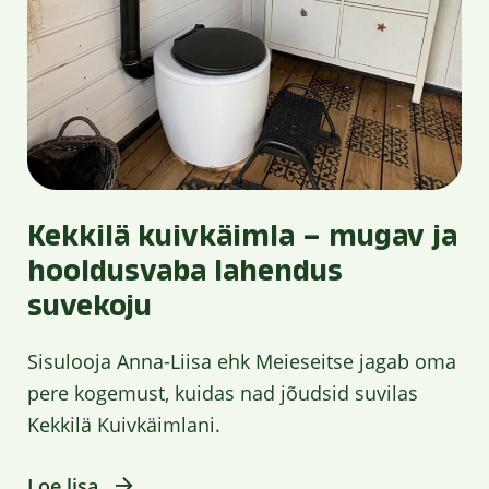
Kekkilä kuivkäimla – mugav ja
hooldusvaba lahendus
suvekoju
Sisulooja Anna-Liisa ehk Meieseitse jagab oma
pere kogemust, kuidas nad jõudsid suvilas
Kekkilä Kuivkäimlani.
Loe lisa