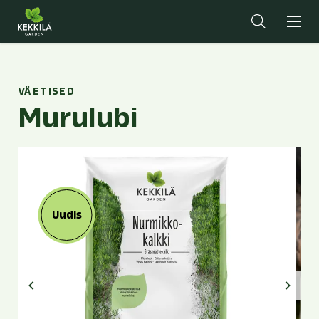
VÄETISED
Murulubi
Uudis