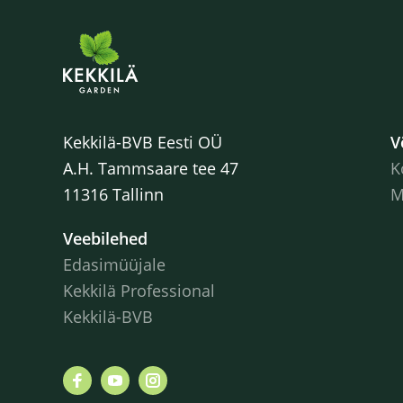
Kekkilä-BVB Eesti OÜ
V
A.H. Tammsaare tee 47
K
11316 Tallinn
M
Veebilehed
Edasimüüjale
Kekkilä Professional
Kekkilä-BVB