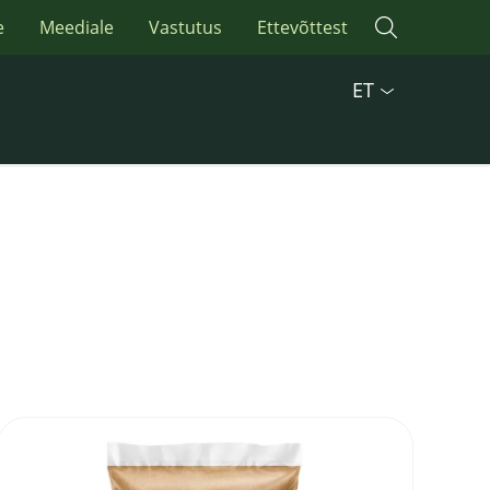
e
Meediale
Vastutus
Ettevõttest
ET