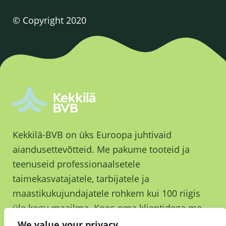
© Copyright 2020
Kekkilä-BVB on üks Euroopa juhtivaid
aiandusettevõtteid. Me pakume tooteid ja
teenuseid professionaalsetele
taimekasvatajatele, tarbijatele ja
maastikukujundajatele rohkem kui 100 riigis
üle kogu maailma. Koos oma klientidega me
kasvame ja kasvatame parema tuleviku nimel.
We value your privacy