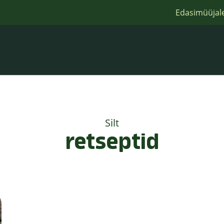
Edasimüüjal
Silt
retseptid