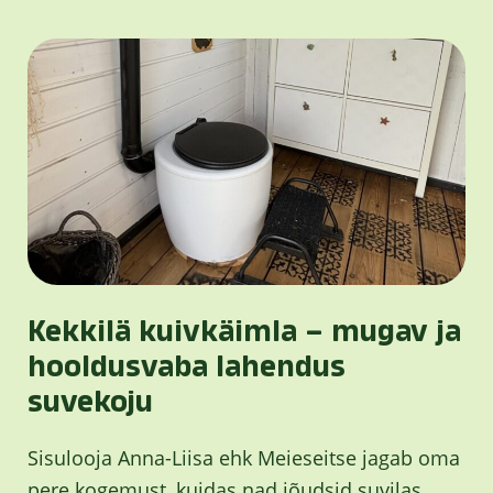
Kekkilä kuivkäimla – mugav ja
hooldusvaba lahendus
suvekoju
Sisulooja Anna-Liisa ehk Meieseitse jagab oma
pere kogemust, kuidas nad jõudsid suvilas