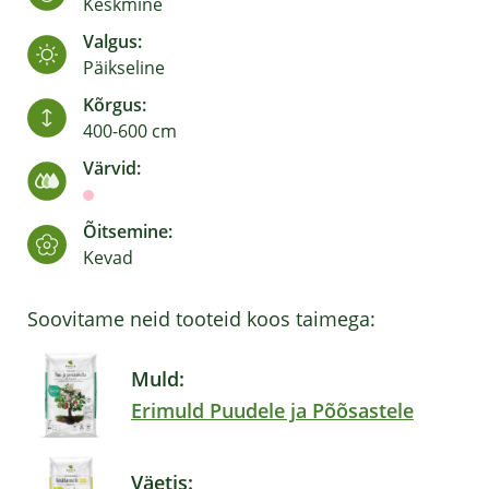
Keskmine
Valgus:
Päikseline
Kõrgus:
400-600 cm
Värvid:
Õitsemine:
Kevad
Soovitame neid tooteid koos taimega:
Muld:
Erimuld Puudele ja Põõsastele
Väetis: