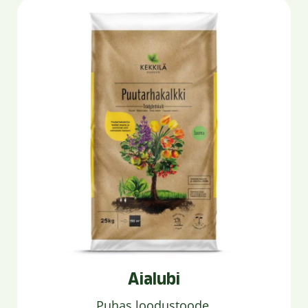
Aialubi
Puhas loodustoode.