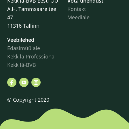
Kekkilä-BVB Eesti OÜ
Võta ühendust
A.H. Tammsaare tee
Kontakt
47
Meediale
11316 Tallinn
Veebilehed
Edasimüüjale
Kekkilä Professional
Kekkilä-BVB
© Copyright 2020