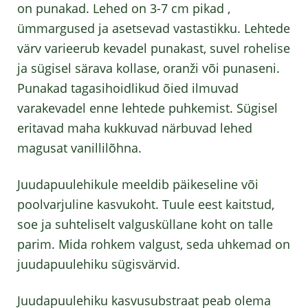
on punakad. Lehed on 3-7 cm pikad ,
ümmargused ja asetsevad vastastikku. Lehtede
värv varieerub kevadel punakast, suvel rohelise
ja sügisel särava kollase, oranži või punaseni.
Punakad tagasihoidlikud õied ilmuvad
varakevadel enne lehtede puhkemist. Sügisel
eritavad maha kukkuvad närbuvad lehed
magusat vanillilõhna.
Juudapuulehikule meeldib päikeseline või
poolvarjuline kasvukoht. Tuule eest kaitstud,
soe ja suhteliselt valgusküllane koht on talle
parim. Mida rohkem valgust, seda uhkemad on
juudapuulehiku sügisvärvid.
Juudapuulehiku kasvusubstraat peab olema