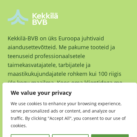
Kekkilä-BVB on üks Euroopa juhtivaid
aiandusettevõtteid. Me pakume tooteid ja
teenuseid professionaalsetele
taimekasvatajatele, tarbijatele ja
maastikukujundajatele rohkem kui 100 riigis
üle kogu maailma. Koos oma klientidega me
kasvame ja kasvatame parema tuleviku nimel.
We value your privacy
We use cookies to enhance your browsing experience,
serve personalized ads or content, and analyze our
traffic. By clicking "Accept All", you consent to our use of
cookies.
Jätkusuutlikkus
•
Andmekaitsedeklaratsioon
•