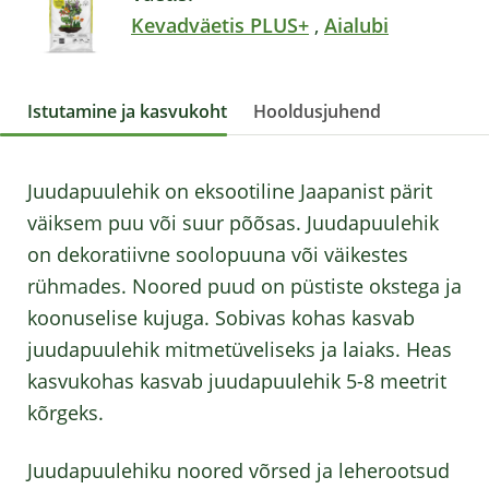
Kevadväetis PLUS+
,
Aialubi
Istutamine ja kasvukoht
Hooldusjuhend
Juudapuulehik on eksootiline Jaapanist pärit
väiksem puu või suur põõsas. Juudapuulehik
on dekoratiivne soolopuuna või väikestes
rühmades. Noored puud on püstiste okstega ja
koonuselise kujuga. Sobivas kohas kasvab
juudapuulehik mitmetüveliseks ja laiaks. Heas
kasvukohas kasvab juudapuulehik 5-8 meetrit
kõrgeks.
Juudapuulehiku noored võrsed ja leherootsud