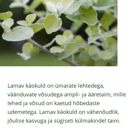
Lamav käokuld on ümarate lehtedega,
väänduvate võsudega ampli- ja ääretaim, mille
lehed ja võsud on kaetud hõbedaste
udemetega. Lamav käokuld on vähenõudlik,
jõulise kasvuga ja sügiseti külmakindel taim.