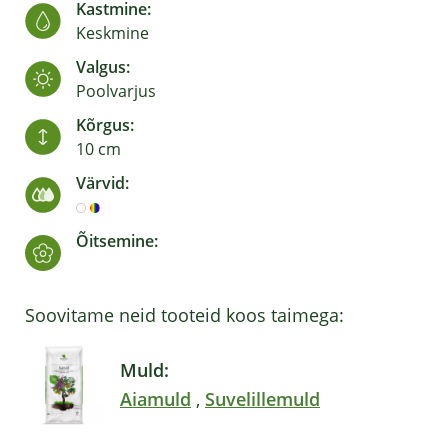
Kastmine:
Keskmine
Valgus:
Poolvarjus
Kõrgus:
10 cm
Värvid:
Õitsemine:
Soovitame neid tooteid koos taimega:
Muld:
Aiamuld
,
Suvelillemuld