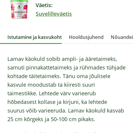
Väetis:
Suvelilleväetis
Istutamine ja kasvukoht
Hooldusjuhend
Nõuande
Lamav käokuld sobib ampli- ja ääretaimeks,
samuti pinnakattetaimeks ja rühmades tühjade
kohtade täitetaimeks. Tänu oma jõulisele
kasvule moodustab ta kiiresti suuri
taimestikke. Lehtede värv varieerub
hõbedasest kollase ja kirjuni, ka lehtede
suurus võib varieeruda. Lamav käokuld kasvab
25 cm kõrgeks ja 50-100 cm pikaks.