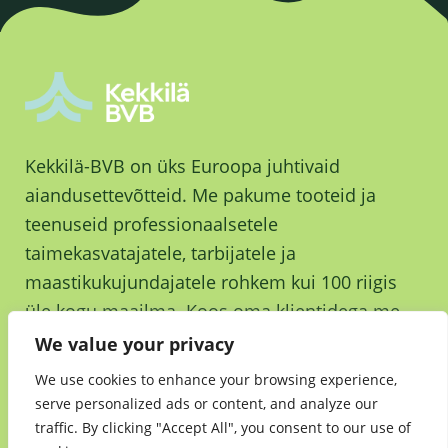
Kekkilä-BVB on üks Euroopa juhtivaid
aiandusettevõtteid. Me pakume tooteid ja
teenuseid professionaalsetele
taimekasvatajatele, tarbijatele ja
maastikukujundajatele rohkem kui 100 riigis
üle kogu maailma. Koos oma klientidega me
kasvame ja kasvatame parema tuleviku nimel.
We value your privacy
We use cookies to enhance your browsing experience,
serve personalized ads or content, and analyze our
traffic. By clicking "Accept All", you consent to our use of