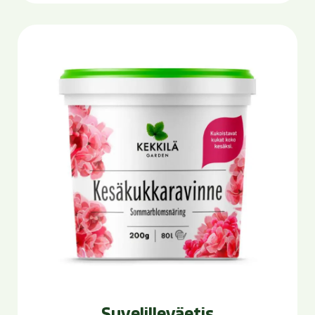
Suvelilleväetis