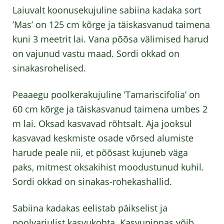
Laiuvalt koonusekujuline sabiina kadaka sort
’Mas’ on 125 cm kõrge ja täiskasvanud taimena
kuni 3 meetrit lai. Vana põõsa välimised harud
on vajunud vastu maad. Sordi okkad on
sinakasrohelised.
Peaaegu poolkerakujuline ’Tamariscifolia’ on
60 cm kõrge ja täiskasvanud taimena umbes 2
m lai. Oksad kasvavad rõhtsalt. Aja jooksul
kasvavad keskmiste osade võrsed alumiste
harude peale nii, et põõsast kujuneb väga
paks, mitmest oksakihist moodustunud kuhil.
Sordi okkad on sinakas-rohekashallid.
Sabiina kadakas eelistab päikselist ja
poolvarjulist kasvukohta. Kasvupinnas võib