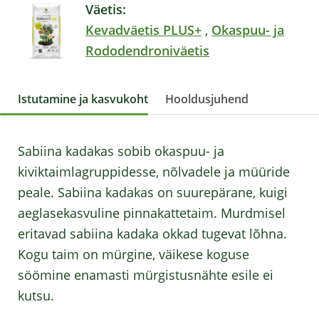
Väetis:
Kevadväetis PLUS+
,
Okaspuu- ja
Rododendroniväetis
Istutamine ja kasvukoht
Hooldusjuhend
Sabiina kadakas sobib okaspuu- ja
kiviktaimlagruppidesse, nõlvadele ja müüride
peale. Sabiina kadakas on suurepärane, kuigi
aeglasekasvuline pinnakattetaim. Murdmisel
eritavad sabiina kadaka okkad tugevat lõhna.
Kogu taim on mürgine, väikese koguse
söömine enamasti mürgistusnähte esile ei
kutsu.