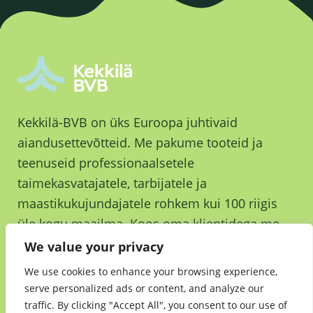
Kekkilä-BVB on üks Euroopa juhtivaid
aiandusettevõtteid. Me pakume tooteid ja
teenuseid professionaalsetele
taimekasvatajatele, tarbijatele ja
maastikukujundajatele rohkem kui 100 riigis
üle kogu maailma. Koos oma klientidega me
kasvame ja kasvatame parema tuleviku nimel.
We value your privacy
We use cookies to enhance your browsing experience,
serve personalized ads or content, and analyze our
traffic. By clicking "Accept All", you consent to our use of