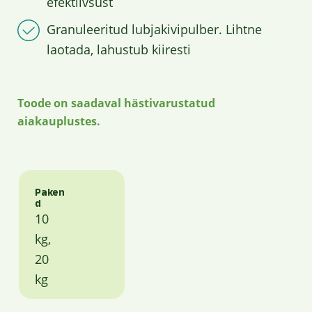
efektiivsust
Granuleeritud lubjakivipulber. Lihtne
laotada, lahustub kiiresti
Toode on saadaval hästivarustatud
aiakauplustes.
Paken
d
10
kg,
20
kg