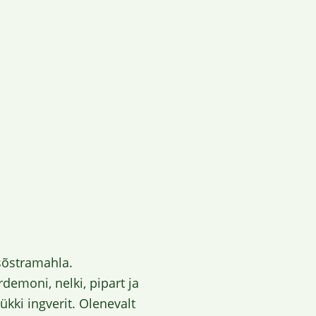
sõstramahla.
demoni, nelki, pipart ja
kki ingverit. Olenevalt