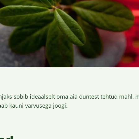
hjaks sobib ideaalselt oma aia õuntest tehtud mahl, m
aab kauni värvusega joogi.