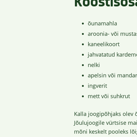
Koostisos
õunamahla
aroonia- või must
kaneelikoort
jahvatatud kardem
nelki
apelsin või mandar
ingverit
mett või suhkrut
Kalla joogipõhjaks olev
Jõulujoogile vürtsise ma
mõni keskelt pooleks lõi