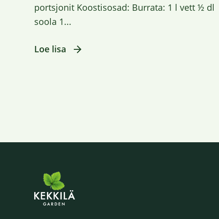
portsjonit Koostisosad: Burrata: 1 l vett ½ dl
soola 1...
Loe lisa