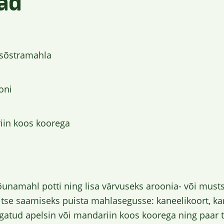
ad
asõstramahla
oni
iin koos koorega
 õunamahl potti ning lisa värvuseks aroonia- või must
itse saamiseks puista mahlasegusse: kaneelikoort, kar
gatud apelsin või mandariin koos koorega ning paar tü