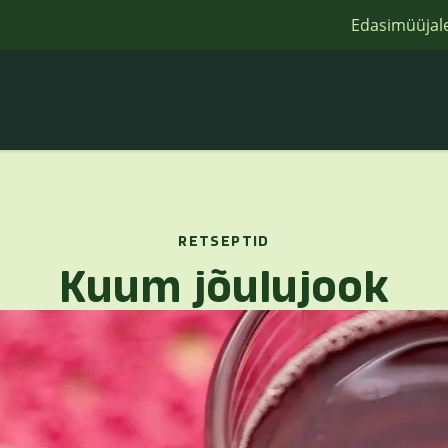
Edasimüüjal
RETSEPTID
Kuum jõulujook