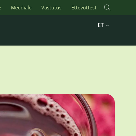
e
Meediale
Vastutus
Ettevõttest
ET