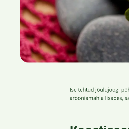
Ise tehtud jõulujoogi põ
arooniamahla lisades, s