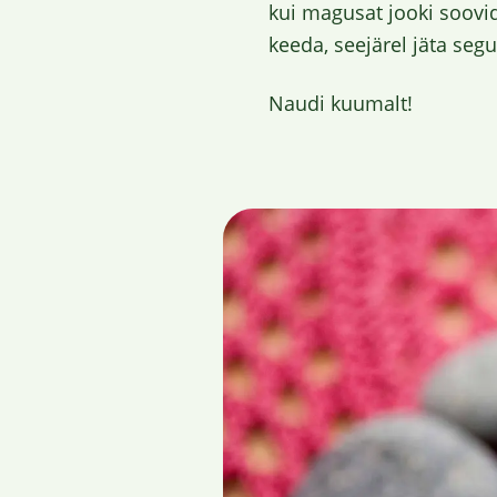
kui magusat jooki soovid
keeda, seejärel jäta se
Naudi kuumalt!