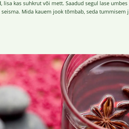
, lisa kas suhkrut või mett. Saadud segul lase umbes
gu seisma. Mida kauem jook tõmbab, seda tummisem j