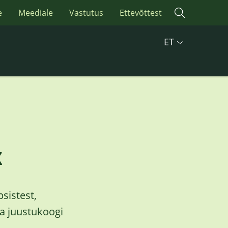
e
Meediale
Vastutus
Ettevõttest
ET
k
sistest,
a juustukoogi