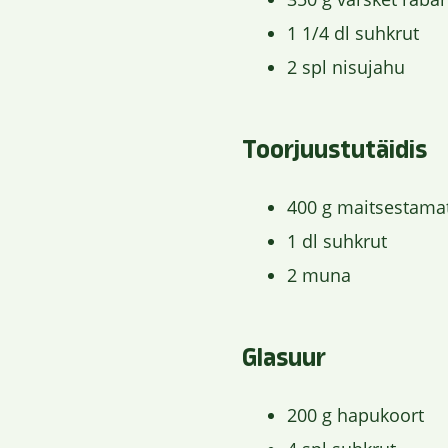
1 1/4 dl suhkrut
2 spl nisujahu
Toorjuustutäidis
400 g maitsestamat
1 dl suhkrut
2 muna
Glasuur
200 g hapukoort