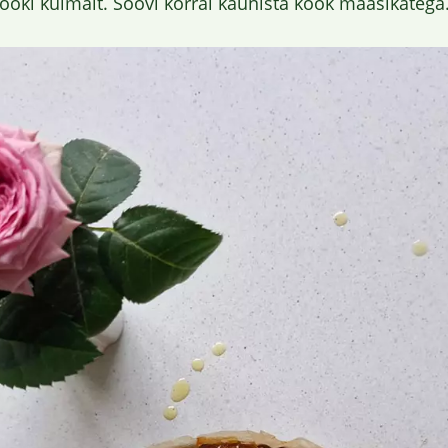
kooki külmalt. Soovi korral kaunista kook maasikatega