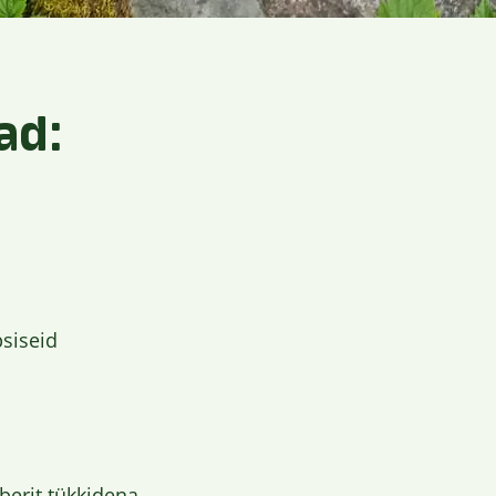
ad:
psiseid
berit tükkidena