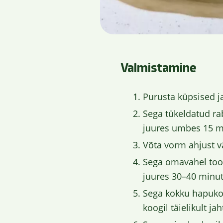
Valmistamine
Purusta küpsised j
Sega tükeldatud ra
juures umbes 15 mi
Võta vorm ahjust v
Sega omavahel toor
juures 30–40 minut
Sega kokku hapukoor
koogil täielikult ja