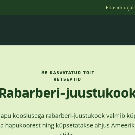
Edasimüüjal
ISE KASVATATUD TOIT
RETSEPTID
Rabarberi-juustukoo
pu kooslusega rabarberi-juustukook valmib küp
 ja hapukoorest ning küpsetatakse ahjus Ameerik
stiilis.