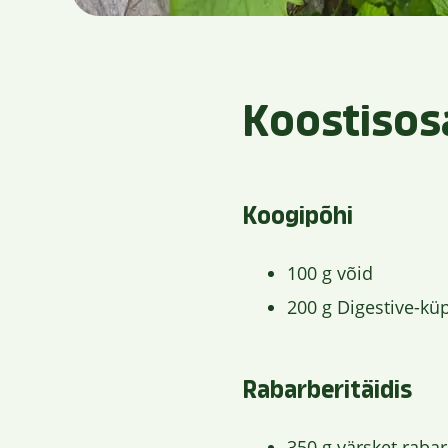
Koostisos
Koogipõhi
100 g võid
200 g Digestive-kü
Rabarberitäidis
350 g värsket rabar