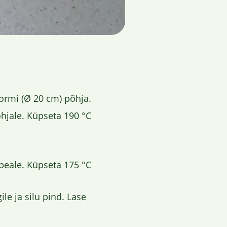
vormi (Ø 20 cm) põhja.
hjale. Küpseta 190 °C
peale. Küpseta 175 °C
le ja silu pind. Lase