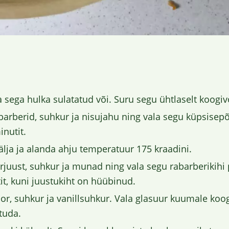
a sega hulka sulatatud või. Suru segu ühtlaselt koogi
barberid, suhkur ja nisujahu ning vala segu küpsisepõ
nutit.
älja ja alanda ahju temperatuur 175 kraadini.
juust, suhkur ja munad ning vala segu rabarberikihi 
it, kuni juustukiht on hüübinud.
, suhkur ja vanillsuhkur. Vala glasuur kuumale koogi
htuda.