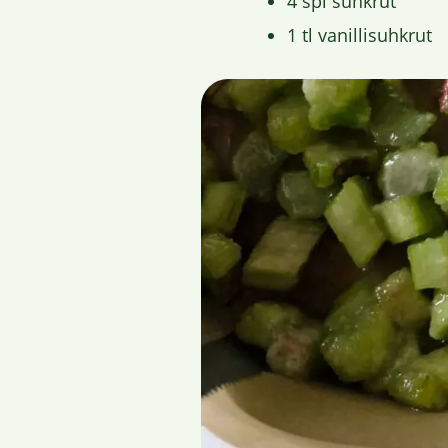
4 spl suhkrut
1 tl vanillisuhkrut