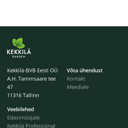
Kekkilä-BVB Eesti OÜ
Võta ühendust
A.H. Tammsaare tee
Kontakt
47
Meediale
11316 Tallinn
Veebilehed
Edasimüüjale
Kekkilä Professional