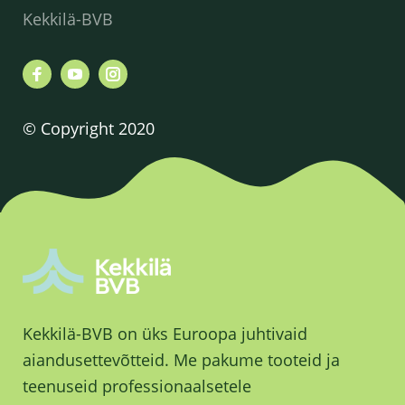
Kekkilä-BVB
© Copyright 2020
Kekkilä-BVB on üks Euroopa juhtivaid
aiandusettevõtteid. Me pakume tooteid ja
teenuseid professionaalsetele