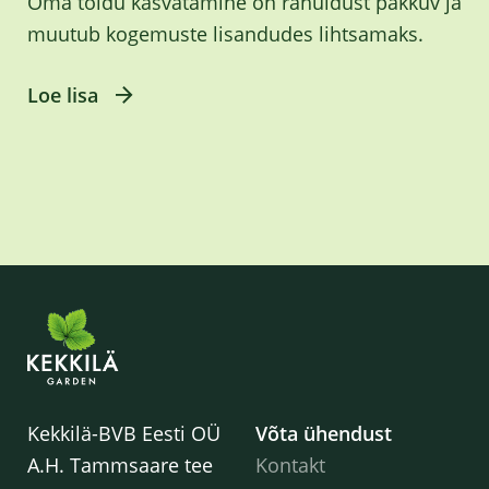
Oma toidu kasvatamine on rahuldust pakkuv ja
muutub kogemuste lisandudes lihtsamaks.
Loe lisa
Kekkilä-BVB Eesti OÜ
Võta ühendust
A.H. Tammsaare tee
Kontakt