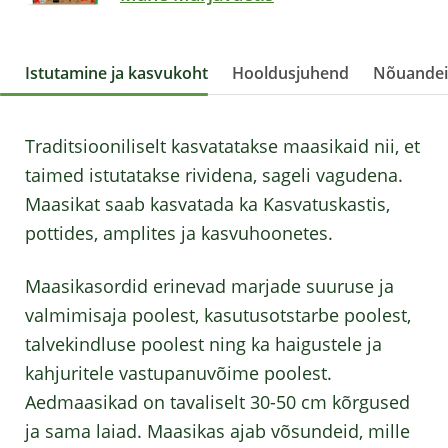
Istutamine ja kasvukoht
Hooldusjuhend
Nõuande
Traditsiooniliselt kasvatatakse maasikaid nii, et
taimed istutatakse rividena, sageli vagudena.
Maasikat saab kasvatada ka Kasvatuskastis,
pottides, amplites ja kasvuhoonetes.
Maasikasordid erinevad marjade suuruse ja
valmimisaja poolest, kasutusotstarbe poolest,
talvekindluse poolest ning ka haigustele ja
kahjuritele vastupanuvõime poolest.
Aedmaasikad on tavaliselt 30-50 cm kõrgused
ja sama laiad. Maasikas ajab võsundeid, mille