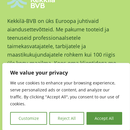
Kekkilä-BVB on üks Euroopa juhtivaid
aiandusettevõtteid. Me pakume tooteid ja
teenuseid professionaalsetele
taimekasvatajatele, tarbijatele ja
maastikukujundajatele rohkem kui 100 riigis
üle kogu maailma. Koos oma klientidega me
kasvame ja kasvatame parema tuleviku nimel.
We value your privacy
We use cookies to enhance your browsing experience,
serve personalized ads or content, and analyze our
traffic. By clicking "Accept All", you consent to our use of
cookies.
Jätkusuutlikkus
•
Andmekaitsedeklaratsioon
•
Kekkilä-BVB Retail
Customize
Reject All
Accept All