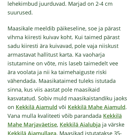
lehekimbud juurduvad. Marjad on 2-4 cm
suurused.
Maasikale meeldib päikeseline, soe ja pärast
vihma kiiresti kuivav koht. Kui taimed pärast
sadu kiiresti ära kuivavad, pole vaja niiskust
armastavat hallitust karta. Ka vaoharja
istutamine on võte, mis laseb taimedelt vee
ära voolata ja nii ka taimehaiguste riski
vähendada. Maasikataimed tuleks istutada
sinna, kus viis aastat pole maasikaid
kasvatatud. Sobiv muld maasikaistandiku jaoks
on
Kekkilä Aiamuld
või
Kekkilä Mahe Aiamuld
.
Vana mulla kvaliteeti võib parandada
Kekkilä
Mahe Marjaväetise
,
Kekkilä Aialubja
ja värske
Kekkilä Aiamullaga
. Maasikad istutatakse 35-