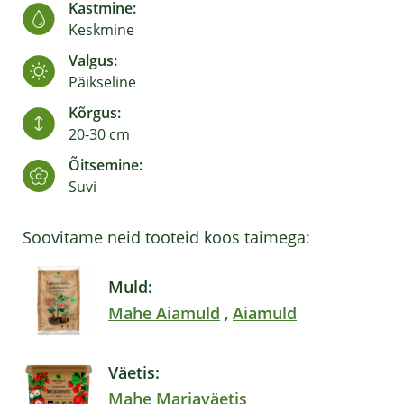
Kastmine:
Keskmine
Valgus:
Päikseline
Kõrgus:
20-30 cm
Õitsemine:
Suvi
Soovitame neid tooteid koos taimega:
Muld:
Mahe Aiamuld
,
Aiamuld
Väetis:
Mahe Marjaväetis